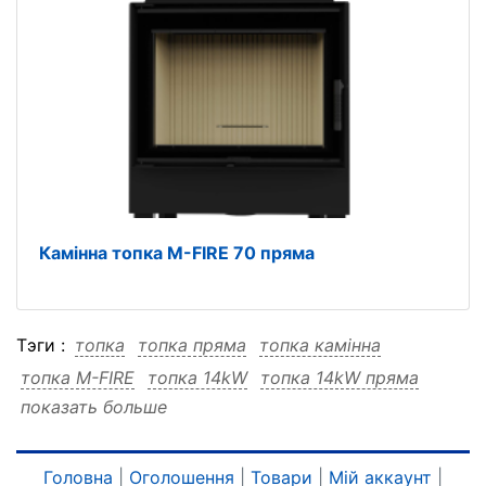
Камінна топка M-FIRE 70 пряма
Тэги :
топка
топка пряма
топка камінна
топка M-FIRE
топка 14kW
топка 14kW пряма
показать больше
топка 14kW камінна
топка 14kW M-FIRE
пряма
пряма топка
пряма камінна
пряма M-FIRE
пряма 14kW
пряма 14kW топка
Головна
|
Оголошення
|
Товари
|
Мій аккаунт
|