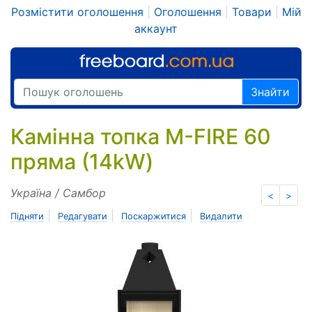
Розмістити оголошення
|
Оголошення
|
Товари
|
Мій
аккаунт
Знайти
Камінна топка M-FIRE 60
пряма (14kW)
Україна / Самбор
<
>
|
|
|
Підняти
Редагувати
Поскаржитися
Видалити