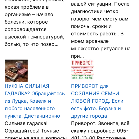
вашей ситуации. После
яркая проблема в
диагностики четко
организме – начало
говорю, чем смогу вам
болезни, которое
помочь, сроки и
сопровождается
стоимость работы. В
высокой температурой,
моем арсенале
болью, то что позво...
множество ритуалов на
при...
НУЖНА СИЛЬНАЯ
ПРИВОРОТ для
ГАДАЛКА? Обращайтесь
СОЗДАНИЯ СЕМЬИ.
из Луцка, Ковеля и
ЛЮБОЙ ГОРОД. Если
любого населенного
есть фото. Борзна и
пункта. Дистанционно
другие города
Сильная гадалка!
Приворот. Звоните, всё
Обращайтесь! Точные
скажу подробнее: 095-
ответы на ваши вопросы.
481-13-80 Расстояние