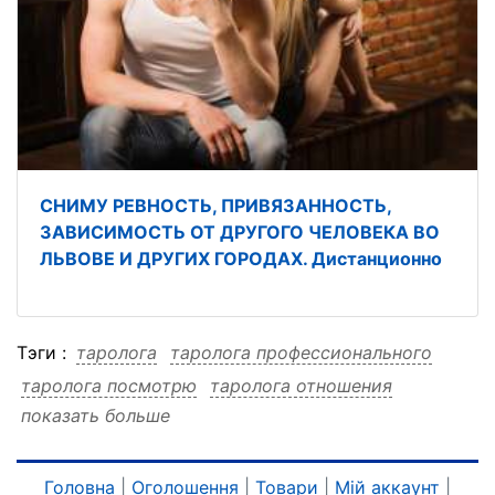
СНИМУ РЕВНОСТЬ, ПРИВЯЗАННОСТЬ,
ЗАВИСИМОСТЬ ОТ ДРУГОГО ЧЕЛОВЕКА ВО
ЛЬВОВЕ И ДРУГИХ ГОРОДАХ. Дистанционно
Тэги :
таролога
таролога профессионального
таролога посмотрю
таролога отношения
показать больше
таролога обман
таролога консультация
таролога измену
таролога дистанционно
таролога дистанционно профессионального
Головна
|
Оголошення
|
Товари
|
Мій аккаунт
|