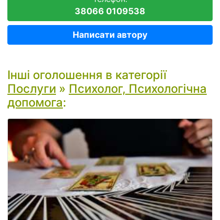
38066 0109538
Написати автору
Інші оголошення в категорії
Послуги
»
Психолог, Психологічна
допомога
: