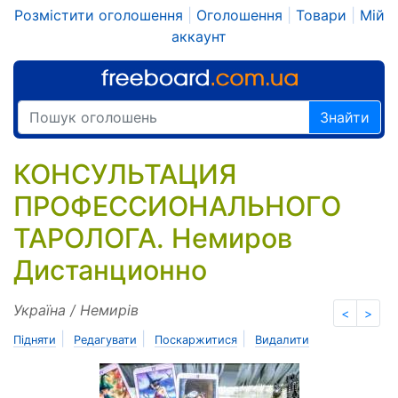
Розмістити оголошення
|
Оголошення
|
Товари
|
Мій
аккаунт
Знайти
КОНСУЛЬТАЦИЯ
ПРОФЕССИОНАЛЬНОГО
ТАРОЛОГА. Немиров
Дистанционно
Україна / Немирів
<
>
|
|
|
Підняти
Редагувати
Поскаржитися
Видалити