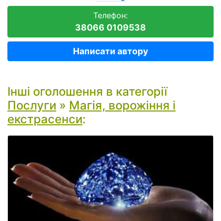
Телефон:
38066 0109538
Написати автору
Інші оголошення в категорії
Послуги
»
Магія, ворожіння і
екстрасенси
: