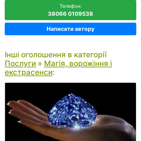
Телефон:
38066 0109538
Написати автору
Інші оголошення в категорії
Послуги
»
Магія, ворожіння і
екстрасенси
: