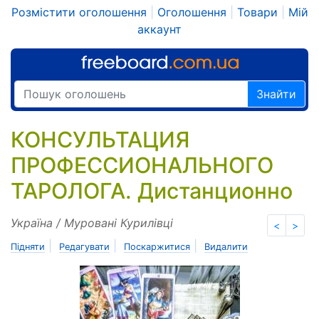
Розмістити оголошення
|
Оголошення
|
Товари
|
Мій
аккаунт
Знайти
КОНСУЛЬТАЦИЯ
ПРОФЕССИОНАЛЬНОГО
ТАРОЛОГА. Дистанционно
Україна / Муровані Курилівці
<
>
|
|
|
Підняти
Редагувати
Поскаржитися
Видалити