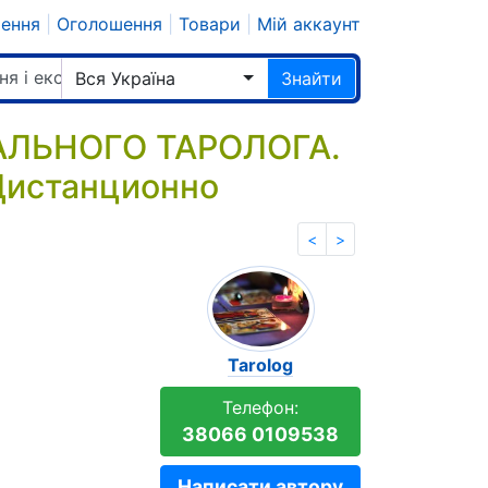
шення
|
Оголошення
|
Товари
|
Мій аккаунт
ня і екстрасенси
Вся Україна
Знайти
ЛЬНОГО ТАРОЛОГА.
 Дистанционно
<
>
Tarolog
Телефон:
38066 0109538
Написати автору