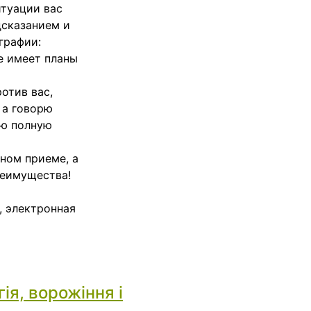
итуации вас
дсказанием и
графии:
ие имеет планы
отив вас,
 а говорю
ую полную
чном приеме, а
реимущества!
, электронная
ія, ворожіння і