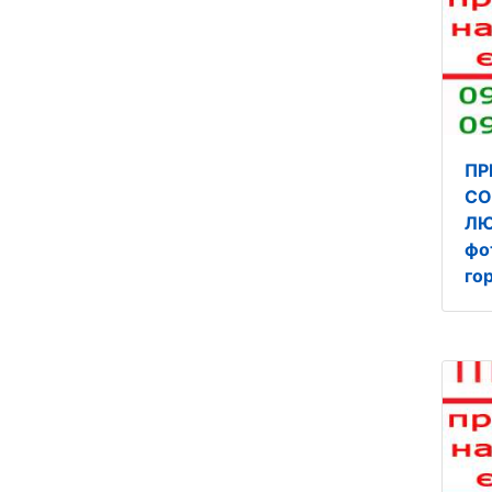
ПР
СО
ЛЮ
фо
го