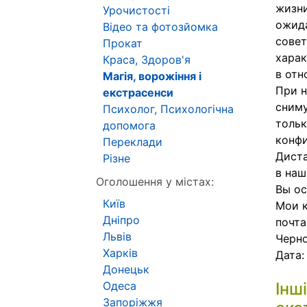
жизни
Урочистості
ожида
Відео та фотозйомка
совет
Прокат
харак
Краса, Здоров'я
в отн
Магія, ворожіння і
При н
екстрасенси
сниму
Психолог, Психологічна
тольк
допомога
конфи
Переклади
Диста
Різне
в наш
Оголошення у містах:
Вы ос
Київ
Мои к
Дніпро
почта
Львів
Черно
Харків
Дата
Донецьк
Одеса
Інш
Запоріжжя