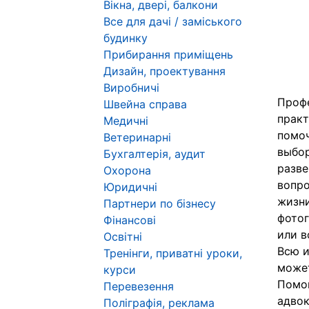
Вікна, двері, балкони
Все для дачі / заміського
будинку
Прибирання приміщень
Дизайн, проектування
Виробничі
Профе
Швейна справа
практ
Медичні
помоч
Ветеринарні
выбор
Бухгалтерія, аудит
разве
Охорона
вопро
Юридичні
жизни
Партнери по бізнесу
фотог
Фінансові
или в
Освітні
Всю и
Тренінги, приватні уроки,
может
курси
Помог
Перевезення
адвок
Поліграфія, реклама