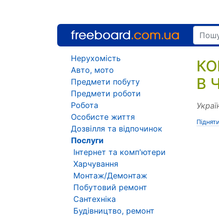
Нерухомість
КО
Авто, мото
В 
Предмети побуту
Предмети роботи
Робота
Украї
Особисте життя
Піднят
Дозвілля та відпочинок
Послуги
Інтернет та комп'ютери
Харчування
Монтаж/Демонтаж
Побутовий ремонт
Сантехніка
Будівництво, ремонт