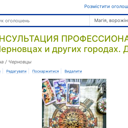
Розмістити оголо
Магія, ворожін
НСУЛЬТАЦИЯ ПРОФЕССИОНА
Черновцах и других городах.
на / Черновцы
|
|
|
и
Редагувати
Поскаржитися
Видалити