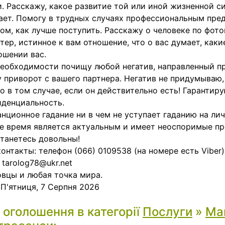
. Расскажу, какое развитие той или иной жизненной с
ет. Помогу в трудных случаях профессиональным пре
ом, как лучше поступить. Расскажу о человеке по фото
тер, истинное к вам отношение, что о вас думает, как
ошении вас.
еобходимости почищу любой негатив, направленный пр
 приворот с вашего партнера. Негатив не придумываю,
о в том случае, если он действительно есть! Гарантир
денциальность.
нционное гадание ни в чем не уступает гаданию на ли
е время является актуальным и имеет неоспоримые п
танетесь довольны!
онтакты: телефон (066) 0109538 (на номере есть Viber)
 tarolog78@ukr.net
вцы и любая точка мира.
:
П'ятниця, 7 Серпня 2026
і оголошення в категорії
Послуги
»
Маг