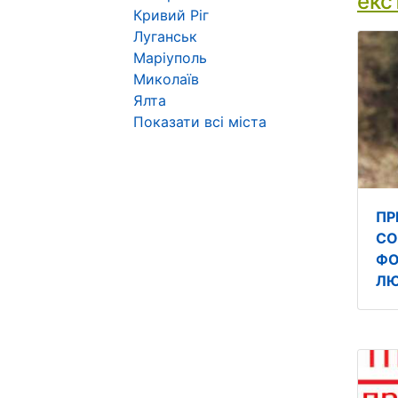
екс
Кривий Ріг
Луганськ
Маріуполь
Миколаїв
Ялта
Показати всі міста
ПР
СО
ФО
ЛЮ