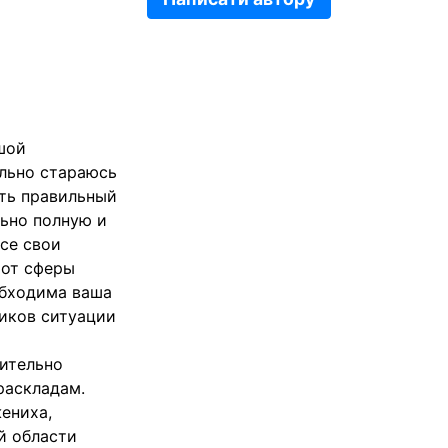
шой
ально стараюсь
ать правильный
ьно полную и
все свои
 от сферы
обходима ваша
ников ситуации
нительно
раскладам.
ениха,
й области