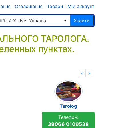
шення
|
Оголошення
|
Товари
|
Мій аккаунт
ня і екстрасенси
Вся Україна
Знайти
ЛЬНОГО ТАРОЛОГА.
еленных пунктах.
<
>
Tarolog
Телефон:
38066 0109538