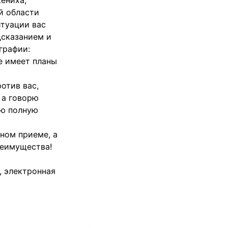
ениха,
й области
итуации вас
дсказанием и
графии:
ие имеет планы
отив вас,
 а говорю
ую полную
чном приеме, а
реимущества!
, электронная