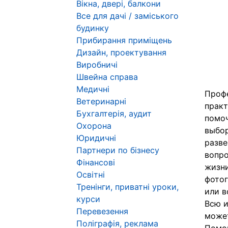
Вікна, двері, балкони
Все для дачі / заміського
будинку
Прибирання приміщень
Дизайн, проектування
Виробничі
Швейна справа
Медичні
Профе
Ветеринарні
практ
Бухгалтерія, аудит
помоч
Охорона
выбор
Юридичні
разве
Партнери по бізнесу
вопро
Фінансові
жизни
Освітні
фотог
Тренінги, приватні уроки,
или в
курси
Всю и
Перевезення
может
Поліграфія, реклама