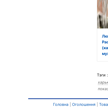
Лю
Ра
(ка
му
Тэги 
харь
пока
харь
харь
харь
Головна
|
Оголошення
|
Тов