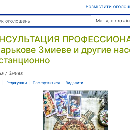
Розмістити оголо
Магія, ворожін
НСУЛЬТАЦИЯ ПРОФЕССИОНА
Харькове Змиеве и другие нас
станционно
на / Змиев
|
|
|
и
Редагувати
Поскаржитися
Видалити