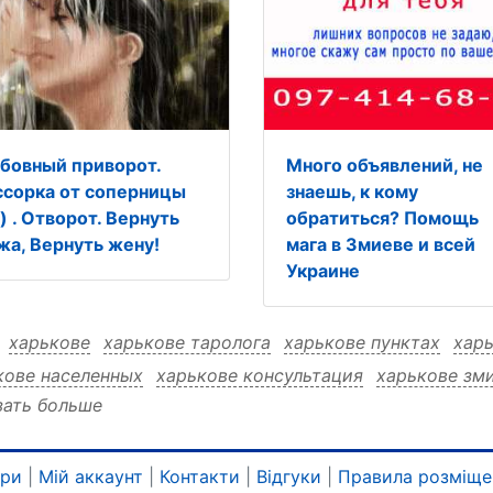
бовный приворот.
Много объявлений, не
ссорка от соперницы
знаешь, к кому
) . Отворот. Вернуть
обратиться? Помощь
жа, Вернуть жену!
мага в Змиеве и всей
Украине
:
харькове
харькове таролога
харькове пунктах
хар
кове населенных
харькове консультация
харькове зм
зать больше
кове дистанционно
харькове дистанционно таролога
кове дистанционно профессионального
харькове дист
кове дистанционно консультация
харькове дистанцио
ари
|
Мій аккаунт
|
Контакти
|
Відгуки
|
Правила розміще