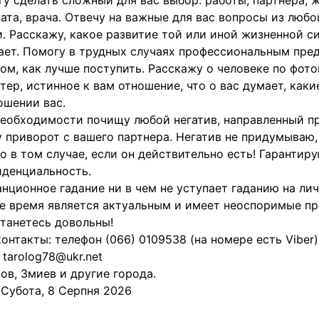
у сделать сложный для вас выбор: работы, партнёра, ж
ата, врача. Отвечу на важные для вас вопросы из любо
. Расскажу, какое развитие той или иной жизненной с
ет. Помогу в трудных случаях профессиональным пре
ом, как лучше поступить. Расскажу о человеке по фото
тер, истинное к вам отношение, что о вас думает, как
ошении вас.
еобходимости почищу любой негатив, направленный пр
 приворот с вашего партнера. Негатив не придумываю,
о в том случае, если он действительно есть! Гарантир
денциальность.
нционное гадание ни в чем не уступает гаданию на ли
е время является актуальным и имеет неоспоримые п
танетесь довольны!
онтакты: телефон (066) 0109538 (на номере есть Viber)
 tarolog78@ukr.net
ов, Змиев и другие города.
:
Субота, 8 Серпня 2026