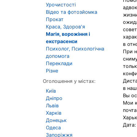
Помог
Урочистості
адвок
Відео та фотозйомка
жизни
Прокат
ожида
Краса, Здоров'я
совет
Магія, ворожіння і
харак
екстрасенси
в отн
Психолог, Психологічна
При н
допомога
сниму
Переклади
тольк
Різне
конфи
Диста
Оголошення у містах:
в наш
Київ
Вы ос
Дніпро
Мои к
Львів
почта
Харків
Харьк
Донецьк
Дата
Одеса
Запоріжжя