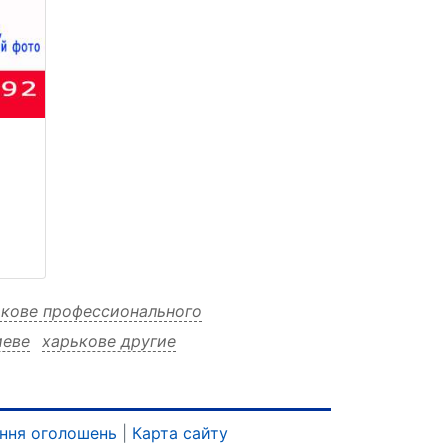
ькове профессионального
иеве
харькове другие
харькове дистанционно пунктах
анционно населенных
нно змиеве
ння оголошень
|
Карта сайту