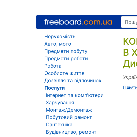
Нерухомість
КО
Авто, мото
В 
Предмети побуту
Предмети роботи
Ди
Робота
Особисте життя
Украї
Дозвілля та відпочинок
Послуги
Піднят
Інтернет та комп'ютери
Харчування
Монтаж/Демонтаж
Побутовий ремонт
Сантехніка
Будівництво, ремонт