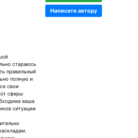
Написати автору
шой
ально стараюсь
ать правильный
ьно полную и
все свои
 от сферы
обходима ваша
ников ситуации
нительно
раскладам.