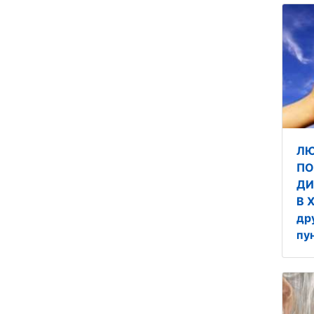
ЛЮ
ПО
ДИ
В 
др
пу