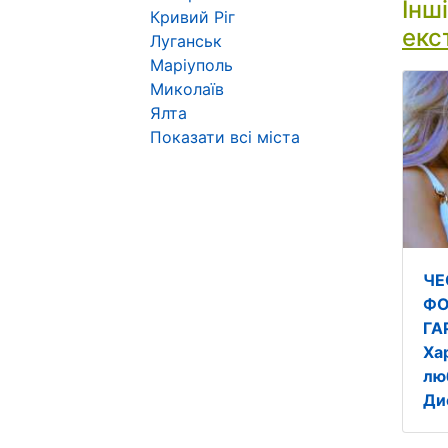
Інш
Кривий Ріг
екс
Луганськ
Маріуполь
Миколаїв
Ялта
Показати всі міста
ЧЕ
ФО
ГА
Ха
лю
Ди