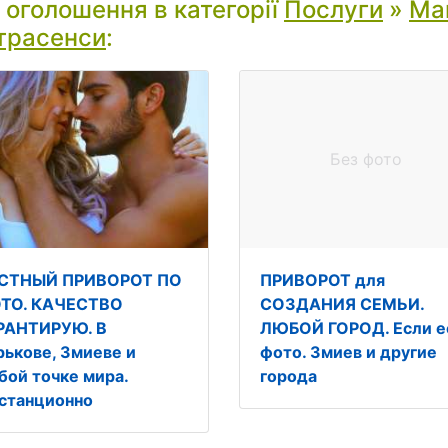
і оголошення в категорії
Послуги
»
Маг
трасенси
:
Без фото
СТНЫЙ ПРИВОРОТ ПО
ПРИВОРОТ для
ТО. КАЧЕСТВО
СОЗДАНИЯ СЕМЬИ.
РАНТИРУЮ. В
ЛЮБОЙ ГОРОД. Если е
рькове, Змиеве и
фото. Змиев и другие
бой точке мира.
города
станционно