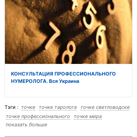
КОНСУЛЬТАЦИЯ ПРОФЕССИОНАЛЬНОГО
НУМЕРОЛОГА. Вся Украина
Тэги :
точке
точке таролога
точке светловодске
точке профессионального
точке мира
показать больше
точке любой
точке консультация
точке дистанционно