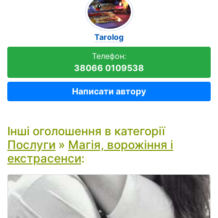
Tarolog
Телефон:
38066 0109538
Написати автору
Інші оголошення в категорії
Послуги
»
Магія, ворожіння і
екстрасенси
: