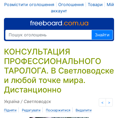
Розмістити оголошення
|
Оголошення
|
Товари
|
Мій
аккаунт
Знайти
КОНСУЛЬТАЦИЯ
ПРОФЕССИОНАЛЬНОГО
ТАРОЛОГА. В Светловодске
и любой точке мира.
Дистанционно
Україна / Светловодск
<
>
|
|
|
Підняти
Редагувати
Поскаржитися
Видалити