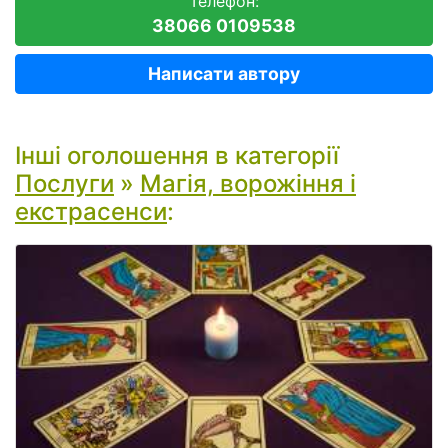
Телефон:
38066 0109538
Написати автору
Інші оголошення в категорії
Послуги
»
Магія, ворожіння і
екстрасенси
: