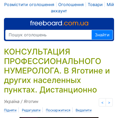
Розмістити оголошення
|
Оголошення
|
Товари
|
Мій
аккаунт
Знайти
КОНСУЛЬТАЦИЯ
ПРОФЕССИОНАЛЬНОГО
НУМЕРОЛОГА. В Яготине и
других населенных
пунктах. Дистанционно
Україна / Яготин
<
>
|
|
|
Підняти
Редагувати
Поскаржитися
Видалити