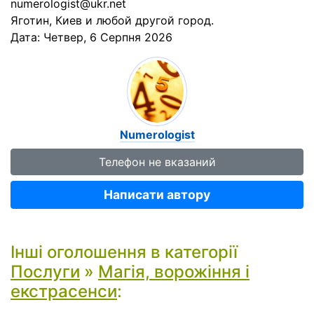
numerologist@ukr.net
Яготин, Киев и любой другой город.
Дата:
Четвер, 6 Серпня 2026
Numerologist
Телефон не вказаний
Написати автору
Інші оголошення в категорії
Послуги
»
Магія, ворожіння і
екстрасенси
: