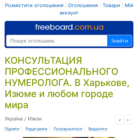
Розмістити оголошення
|
Оголошення
|
Товари
|
Мій
аккаунт
Знайти
КОНСУЛЬТАЦИЯ
ПРОФЕССИОНАЛЬНОГО
НУМЕРОЛОГА. В Харькове,
Изюме и любом городе
мира
Україна / Изюм
<
>
|
|
|
Підняти
Редагувати
Поскаржитися
Видалити