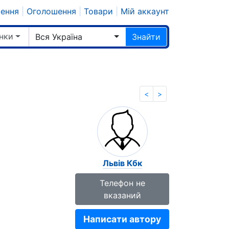
шення
|
Оголошення
|
Товари
|
Мій аккаунт
нки
Вся Україна
Знайти
<
>
Львів Кбк
Телефон не
вказаний
Написати автору