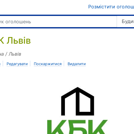
Розмістити оголо
Буди
К Львів
на / Львів
|
|
|
и
Редагувати
Поскаржитися
Видалити