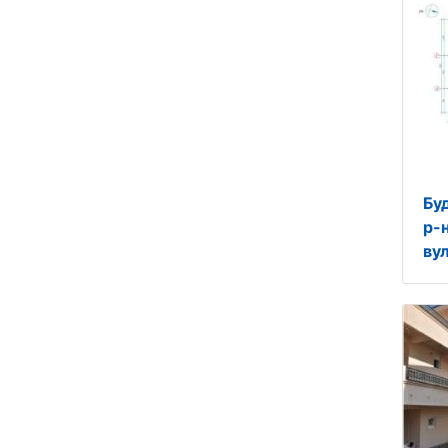
Бу
р-
вул