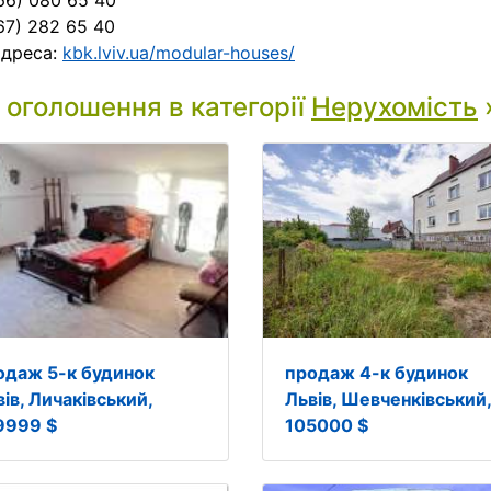
66) 080 65 40
67) 282 65 40
адреса:
kbk.lviv.ua/modular-houses/
і оголошення в категорії
Нерухомість
одаж 5-к будинок
продаж 4-к будинок
ів, Личаківський,
Львів, Шевченківський,
9999 $
105000 $