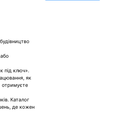
 будівництво
 або
к під ключ».
рацювання, як
и отримуєте
ків. Каталог
шень, де кожен