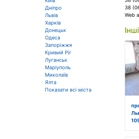
38 (0
Київ
38 (0
Дніпро
Web 
Львів
Харків
Інш
Донецьк
Одеса
Запоріжжя
Кривий Ріг
Луганськ
Маріуполь
Миколаїв
Ялта
Показати всі міста
пр
Льв
10