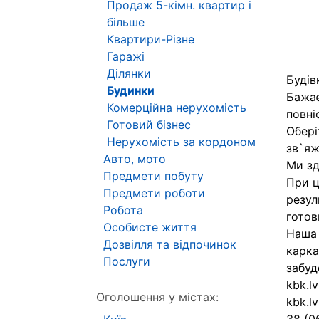
Продаж 5-кімн. квартир і
більше
Квартири-Різне
Гаражі
Ділянки
Будів
Будинки
Бажає
Комерційна нерухомість
повні
Готовий бізнес
Обері
Нерухомість за кордоном
зв`яж
Авто, мото
Ми зд
Предмети побуту
При ц
Предмети роботи
резул
Робота
готов
Особисте життя
Наша 
Дозвілля та відпочинок
карка
Послуги
забуд
kbk.l
Оголошення у містах:
kbk.l