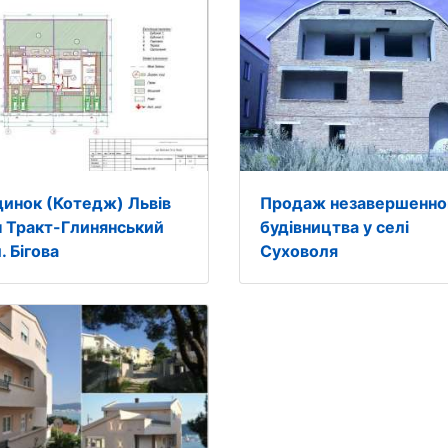
динок (Котедж) Львів
Продаж незавершенно
н Тракт-Глинянський
будівництва у селі
. Бігова
Суховоля