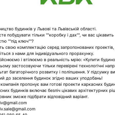
ництво будинків у Львові та Львівській області.
те побудувати тільки ""коробку і дах"", чи вас цікавить
стю ""під ключ""?
ть свою комплектацію серед запропонованих проектів,
іться з нами для індивідуального прорахунку.
ійснюємо і втілюємо в реальність мрію: «Купити будино
ьому застосовуючи тільки перевірені технологічні нап
ьтат багаторічного розвитку і поліпшення. У підсумку в
ий до заселення будинок згідно ваших уподобань!
компанія пропонує вам готові проекти каркасних будин
сних будинків включає безліч цікавих архітектурних рі
овник зможе підібрати відповідний варіант.
viv@gmail.com
viv.sale@gmail.com