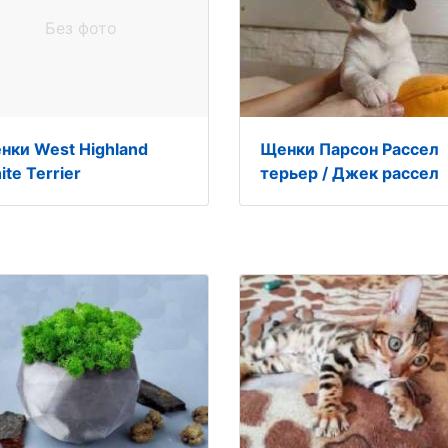
Без фото
нки West Highland
Щенки Парсон Рассел
te Terrier
терьер / Джек рассел