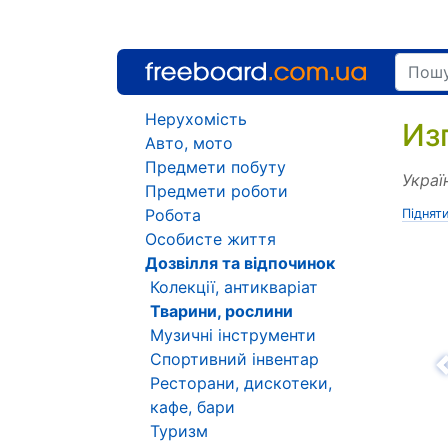
Нерухомість
Из
Авто, мото
Предмети побуту
Украї
Предмети роботи
Робота
Піднят
Особисте життя
Дозвілля та відпочинок
Колекції, антикваріат
Тварини, рослини
Музичні інструменти
Спортивний інвентар
Н
Ресторани, дискотеки,
кафе, бари
Туризм