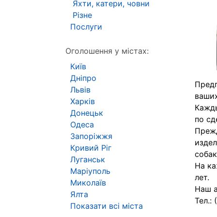
Яхти, катери, човни
Різне
Послуги
Оголошення у містах:
Київ
Дніпро
Предп
Львів
ваши
Харків
Кажды
Донецьк
по сд
Одеса
Прежд
Запоріжжя
издел
Кривий Ріг
собак
Луганськ
На ка
Маріуполь
лет.
Миколаїв
Наш а
Ялта
Тел.:
Показати всі міста