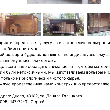
риятие предлагает услугу по изготовлению вольеров и
х любимых питомцев.
й вольер и будка выполняются по индивидуальному за
еланному клиентом чертежу.
е всего надо обращать внимание на то, чтобы матери
ий были нетоксичными. Мы изготавливаем вольеры и б
 только из экологически чистого сырья.
ждую произведенную нами конструкцию предоставляе
дрес: Днепр, 49102, ул. Данила Галицкого.
 (095) 147-72-31. Сергей.