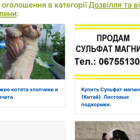
і оголошення в категорії
Дозвілля та в
лини
:
жие котята хлопчики и
Купить Сульфат магни
вчата
(Китай). Листовые
подкормки.