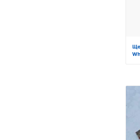
Ще
Whi