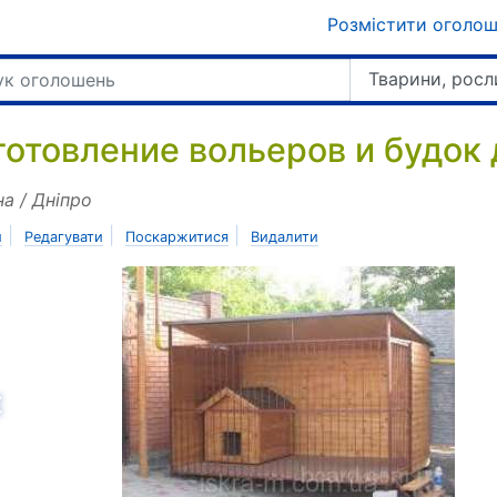
Розмістити оголо
Тварини, росл
готовление вольеров и будок 
на / Дніпро
|
|
|
и
Редагувати
Поскаржитися
Видалити
азад