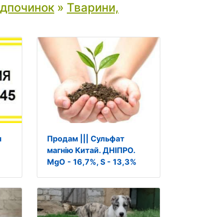
ідпочинок
»
Тварини,
я
Продам ||| Сульфат
магнію Китай. ДНІПРО.
MgO - 16,7%, S - 13,3%