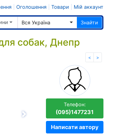
шення
|
Оголошення
|
Товари
|
Мій аккаунт
ини
Вся Україна
Знайти
для собак, Днепр
<
>
Телефон:
(095)1477231
Вперёд
Написати автору