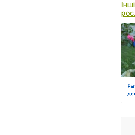
Інш
рос
Ры
де