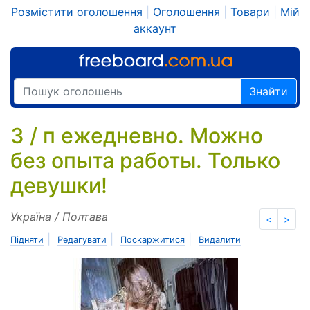
Розмістити оголошення
|
Оголошення
|
Товари
|
Мій
аккаунт
Знайти
З / п ежедневно. Можно
без опыта работы. Только
девушки!
Україна / Полтава
<
>
|
|
|
Підняти
Редагувати
Поскаржитися
Видалити