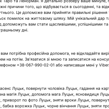
х Таро та Ленорман. Я детально розберу ваше минуле,
жні причини того, що відбувається в сьогоденні, та ві
тнього. Це допоможе вам прийняти правильні рішення 
ьох помилок на життєвому шляху. Мій унікальний дар т
д допоможуть вам стати щасливішими, успішнішими та
трашньому дні.
вам потрібна професійна допомога, не відкладайте вир
ем на потім. Зв'язатися зі мною та записатися на конс
лефоном +38-067-990-02-01 або написавши мені у Viber
асенс Луцьк, повернути чоловіка Луцьк, гадання на кар
на магія Луцьк, допомога мага Луцьк, ясновидиця Луц
, приворот по фото Луцьк, зняти вроки Луцьк, поверн
, бабка ворожка Луцьк, чорне вінчання Луцьк, зняти пр