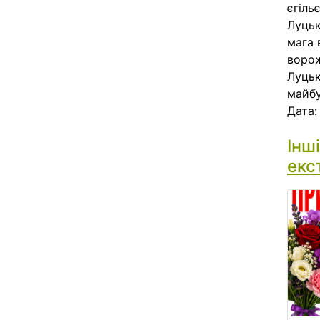
єгіль
Луцьк
мага 
ворож
Луцьк
майбу
Дата
Інш
екс