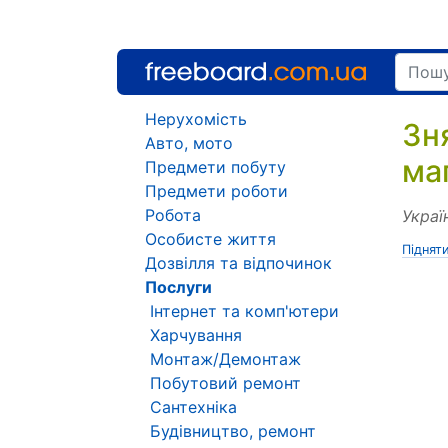
Нерухомість
Зн
Авто, мото
ма
Предмети побуту
Предмети роботи
Робота
Украї
Особисте життя
Піднят
Дозвілля та відпочинок
Послуги
Інтернет та комп'ютери
Харчування
Монтаж/Демонтаж
Побутовий ремонт
Сантехніка
Будівництво, ремонт