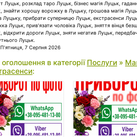
єт Луцьк, розклад таро Луцьк, бізнес магія Луцьк, гадан
, знайти хорошу ворожку в Луцьку, грошова магія Луць
в Луцьку, прибрати суперницю Луцьк, екстрасенси Луць
ка Луцьк, прив'язати чоловіка Луцьк, зняття вінця без
, відкрити дороги Луцьк, зняти негатив Луцьк, передба
тнього Луцьк.
:
П'ятниця, 7 Серпня 2026
і оголошення в категорії
Послуги
»
Маг
трасенси
: