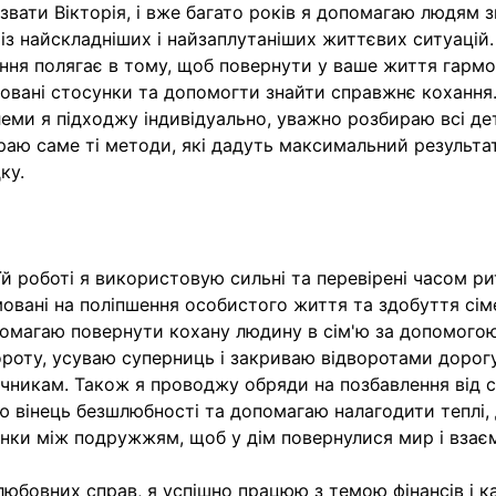
звати Вікторія, і вже багато років я допомагаю людям 
 із найскладніших і найзаплутаніших життєвих ситуацій
ння полягає в тому, щоб повернути у ваше життя гармо
овані стосунки та допомогти знайти справжнє кохання
еми я підходжу індивідуально, уважно розбираю всі дет
раю саме ті методи, які дадуть максимальний результа
ку.
їй роботі я використовую сильні та перевірені часом ри
овані на поліпшення особистого життя та здобуття сім
омагаю повернути кохану людину в сім'ю за допомого
роту, усуваю суперниць і закриваю відворотами дорог
чникам. Також я проводжу обряди на позбавлення від с
ю вінець безшлюбності та допомагаю налагодити теплі, 
нки між подружжям, щоб у дім повернулися мир і взає
любовних справ, я успішно працюю з темою фінансів і ка