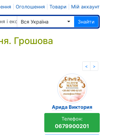
шення
|
Оголошення
|
Товари
|
Мій аккаунт
ня і екстрасенси
Вся Україна
Знайти
ня. Грошова
<
>
Арида Виктория
Телефон:
0679900201