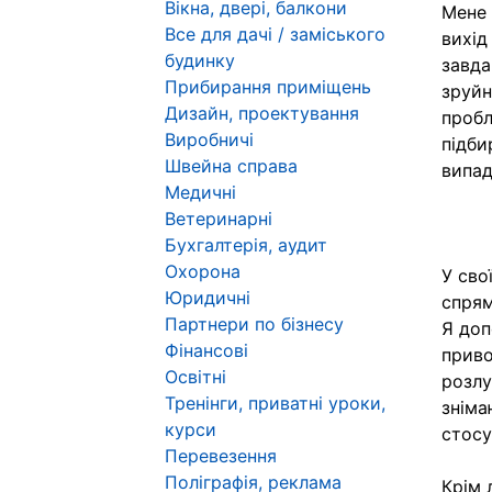
Вікна, двері, балкони
Мене 
Все для дачі / заміського
вихід
будинку
завда
Прибирання приміщень
зруйн
Дизайн, проектування
пробл
Виробничі
підби
Швейна справа
випад
Медичні
Ветеринарні
Бухгалтерія, аудит
Охорона
У сво
Юридичні
спрям
Партнери по бізнесу
Я доп
Фінансові
приво
Освітні
розлу
Тренінги, приватні уроки,
зніма
курси
стосу
Перевезення
Поліграфія, реклама
Крім 