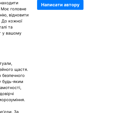
знаходити
Написати автору
. Моє головне
нію, відновити
. До кожної
алі та
т у вашому
туали,
ейного щастя.
ю безпечного
у будь-яким
амотності,
довірчі
морозуміння.
р'єри. За