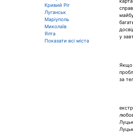
карта
Кривий Ріг
справ
Луганськ
майбу
Маріуполь
багат
Миколаїв
досві
Ялта
у зав
Показати всі міста
Якщо 
пробл
за те
екстр
любов
Луцьк
Луцьк