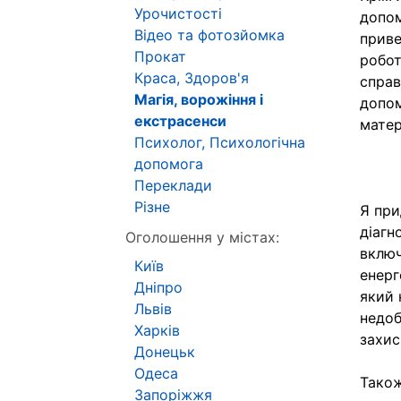
Урочистості
допом
Відео та фотозйомка
приве
Прокат
робот
Краса, Здоров'я
справ
Магія, ворожіння і
допом
екстрасенси
матер
Психолог, Психологічна
допомога
Переклади
Різне
Я при
діагн
Оголошення у містах:
включ
Київ
енерг
Дніпро
який 
Львів
недоб
Харків
захис
Донецьк
Одеса
Також
Запоріжжя