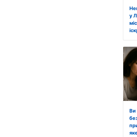
Не
у 
міс
іск
Ви
бе
пр
яке