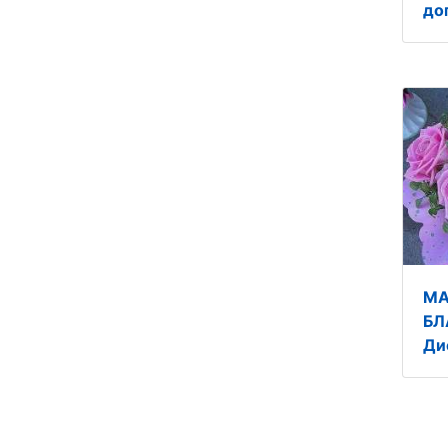
до
МА
БЛ
Ди