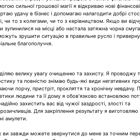
огою сильної грошової магії я відкриваю нові фінансові
ртаю удачу в бізнес і допомагаю налагодити добрі стос
і, чи то з колегами, чи то з керівництвом. Якщо ви від
и зупинилися на місці або настала затяжна чорна смуга
ожуть зрушити ситуацію в правильне русло і приверн
іальне благополуччя.
діляю велику увагу очищенню та захисту. Я проводжу 
остику та повністю знімаю будь-які види негативних пр
аючи порчу, пристріт, прокляття та хронічну невдачу. 
етики людини та її дому я обов'язково встановлюю пот
надійно захистить вас від чужої заздрості, злості та
розичливців. Для закріплення результату я виготовляю
ні амулети.
 ви завжди можете звернутися до мене за точним пер