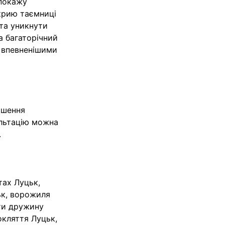
 покажу
дкрию таємниці
та уникнути
а багаторічний
 впевненішими
ішення
ультацію можна
.
тах Луцьк,
ьк, ворожиля
ути дружину
окляття Луцьк,