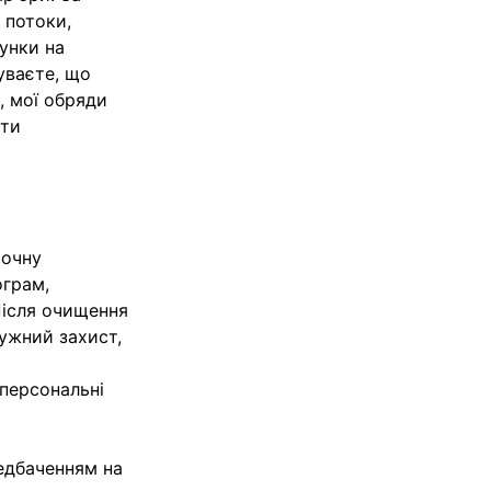
 потоки,
унки на
чуваєте, що
, мої обряди
ути
точну
ограм,
Після очищення
ужний захист,
 персональні
едбаченням на