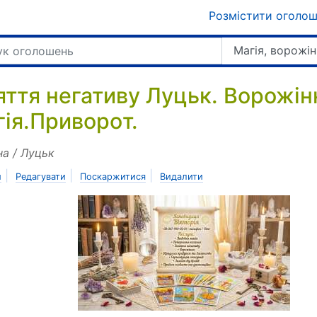
Розмістити оголо
Магія, ворожін
яття негативу Луцьк. Ворожін
гія.Приворoт.
на / Луцьк
|
|
|
и
Редагувати
Поскаржитися
Видалити