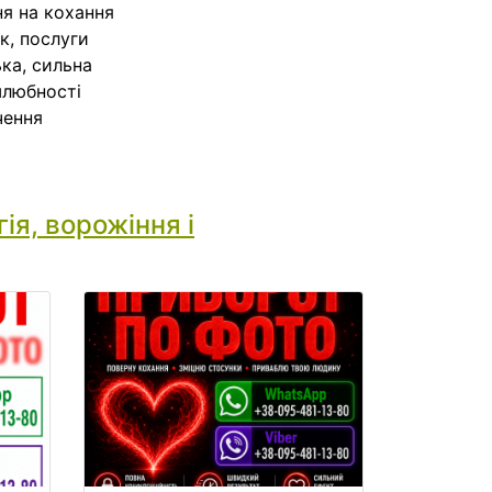
ня на кохання
к, послуги
ка, сильна
шлюбності
чення
ія, ворожіння і