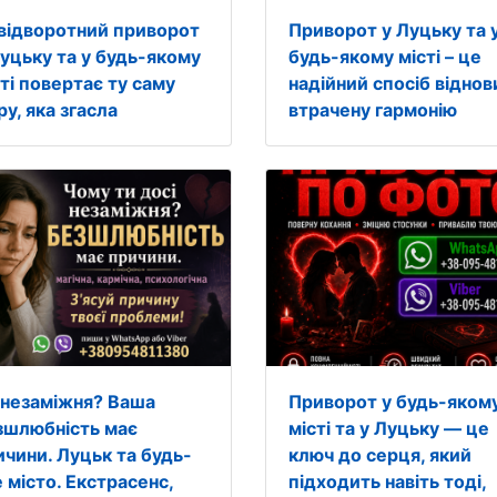
відворотний приворот
Приворот у Луцьку та 
Луцьку та у будь-якому
будь-якому місті – це
ті повертає ту саму
надійний спосіб віднов
ру, яка згасла
втрачену гармонію
 незаміжня? Ваша
Приворот у будь-яком
зшлюбність має
місті та у Луцьку — це
ичини. Луцьк та будь-
ключ до серця, який
 місто. Екстрасенс,
підходить навіть тоді,