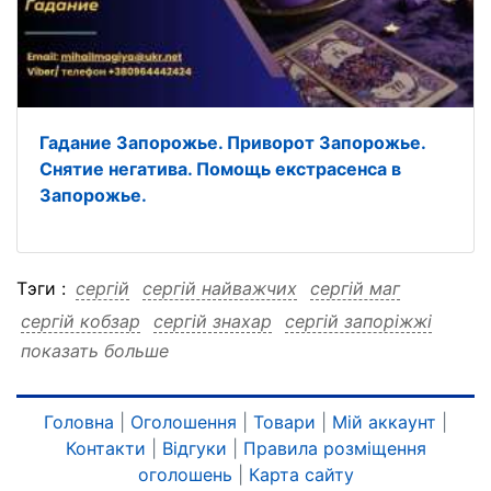
Гадание Запорожье. Приворот Запорожье.
Снятие негатива. Помощь екстрасенса в
Запорожье.
Тэги :
сергій
сергій найважчих
сергій маг
сергій кобзар
сергій знахар
сергій запоріжжі
показать больше
сергій допоможе
сергій випадках сергій
сергій випадках сергій найважчих
сергій випадках сергій маг
Головна
|
Оголошення
|
Товари
|
Мій аккаунт
|
Контакти
|
Відгуки
|
Правила розміщення
сергій випадках сергій кобзар
оголошень
|
Карта сайту
сергій випадках сергій знахар