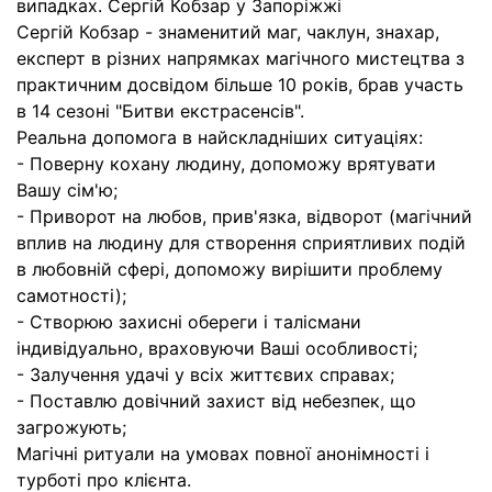
випадках. Сергій Кобзар у Запоріжжі
Сергій Кобзар - знаменитий маг, чаклун, знахар,
експерт в різних напрямках магічного мистецтва з
практичним досвідом більше 10 років, брав участь
в 14 сезоні "Битви екстрасенсів".
Реальна допомога в найскладніших ситуаціях:
- Поверну кохану людину, допоможу врятувати
Вашу сім'ю;
- Приворот на любов, прив'язка, відворот (магічний
вплив на людину для створення сприятливих подій
в любовній сфері, допоможу вирішити проблему
самотності);
- Створюю захисні обереги і талісмани
індивідуально, враховуючи Ваші особливості;
- Залучення удачі у всіх життєвих справах;
- Поставлю довічний захист від небезпек, що
загрожують;
Магічні ритуали на умовах повної анонімності і
турботі про клієнта.