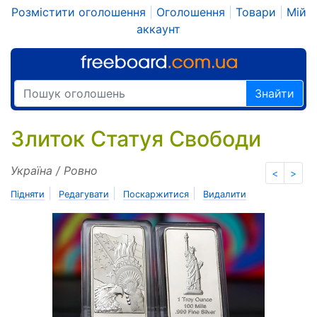
Розмістити оголошення
|
Оголошення
|
Товари
|
Мій
аккаунт
Знайти
Злиток Статуя Свободи
Україна / Ровно
<
>
|
|
|
Підняти
Редагувати
Поскаржитися
Видалити