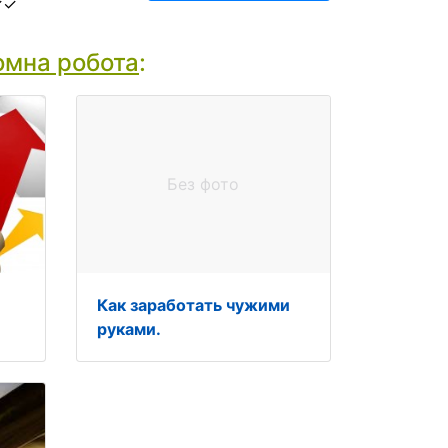
✓✓
мна робота
:
Без фото
Как заработать чужими
руками.