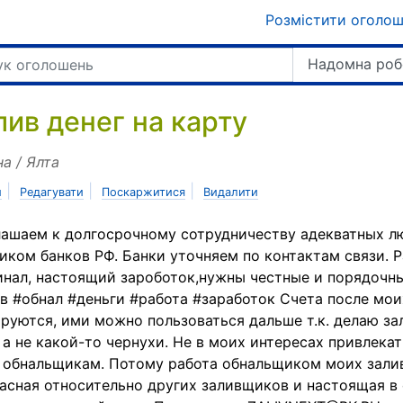
Розмістити оголо
Надомна роб
лив денег на карту
на / Ялта
|
|
|
и
Редагувати
Поскаржитися
Видалити
ашаем к долгосрочному сотрудничеству адекватных л
иком банков РФ. Банки уточняем по контактам связи. Р
нал, настоящий зароботок,нужны честные и порядочны
в #обнал #деньги #работа #заработок Счета после мои
руются, ими можно пользоваться дальше т.к. делаю за
 а не какой-то чернухи. Не в моих интересах привлека
 обнальщикам. Потому работа обнальщиком моих зали
асная относительно других заливщиков и настоящая в 