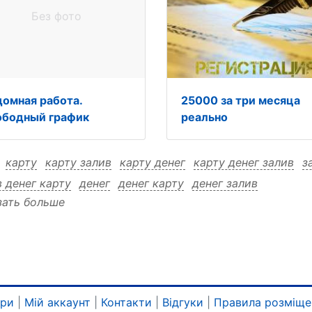
Без фото
домная работа.
25000 за три месяца
ободный график
реально
:
карту
карту залив
карту денег
карту денег залив
з
в денег карту
денег
денег карту
денег залив
зать больше
ари
|
Мій аккаунт
|
Контакти
|
Відгуки
|
Правила розміще