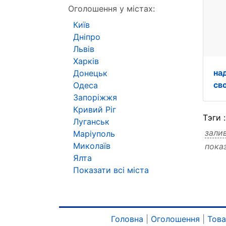
Оголошення у містах:
Київ
Дніпро
Львів
Харків
на
Донецьк
св
Одеса
Запоріжжя
Кривий Ріг
Тэги 
Луганськ
зали
Маріуполь
Миколаїв
пока
Ялта
Показати всі міста
Головна
|
Оголошення
|
Тов