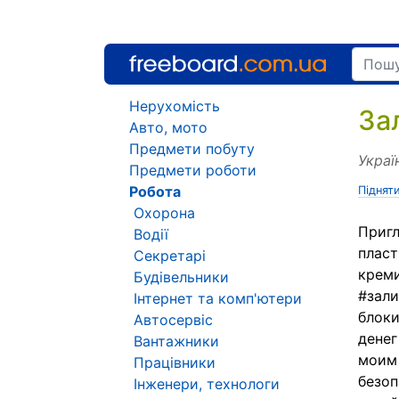
Нерухомість
За
Авто, мото
Предмети побуту
Украї
Предмети роботи
Робота
Піднят
Охорона
Пригл
Водії
пласт
Секретарі
креми
Будівельники
#зали
Інтернет та комп'ютери
блоки
Автосервіс
денег
Вантажники
моим
Працівники
безоп
Інженери, технологи