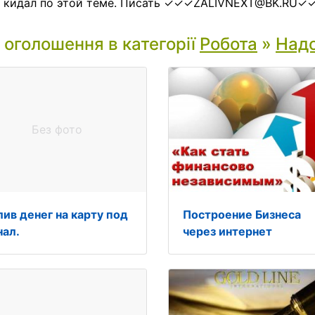
й кидал по этой теме. Писать ✓✓✓ZALIVNEXT@BK.RU✓
і оголошення в категорії
Робота
»
Надо
Без фото
лив денег на карту под
Построение Бизнеса
нал.
через интернет