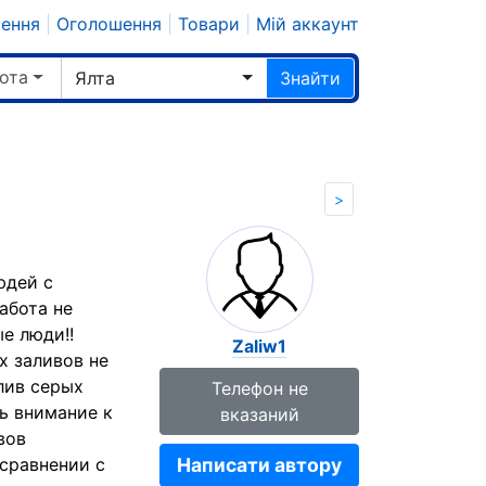
шення
|
Оголошення
|
Товари
|
Мій аккаунт
ота
Ялта
Знайти
>
юдей с
абота не
е люди!!
Zaliw1
х заливов не
лив серых
Телефон не
ть внимание к
вказаний
вов
сравнении с
Написати автору