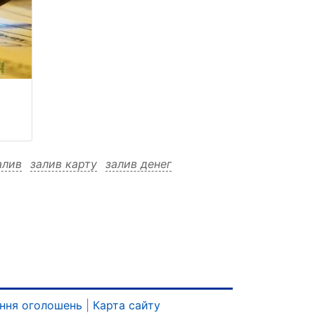
алив
залив карту
залив денег
ння оголошень
|
Карта сайту