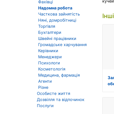
куче
Фахівці
Надомна робота
Часткова зайнятість
Інш
Няні, домробітниці
Торгівля
Бухгалтери
Швейні працівники
Громадське харчування
Керівники
Менеджери
Психологи
Косметологія
Медицина, фармація
За
Агенти
об
Різне
Особисте життя
Дозвілля та відпочинок
Послуги