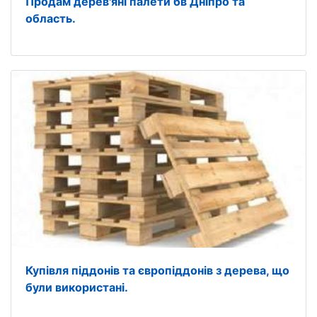
Продам дерев'яні палети бв Дніпро та
область.
Купівля піддонів та європіддонів з дерева, що
були використані.