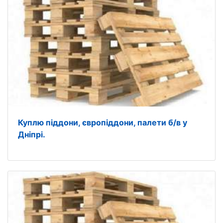
Куплю піддони, європіддони, палети б/в у
Дніпрі.