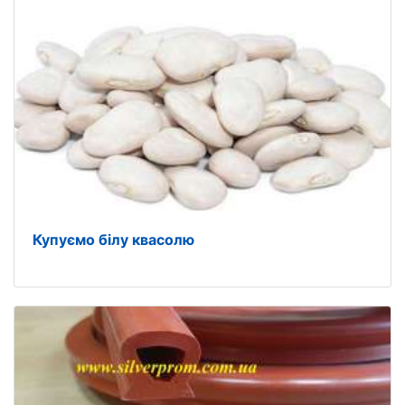
Купуємо білу квасолю