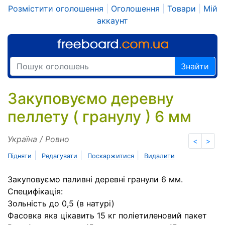
Розмістити оголошення
|
Оголошення
|
Товари
|
Мій
аккаунт
Знайти
Закуповуємо деревну
пеллету ( гранулу ) 6 мм
Україна / Ровно
<
>
|
|
|
Підняти
Редагувати
Поскаржитися
Видалити
Закуповуємо паливні деревні гранули 6 мм.
Специфікація:
Зольність до 0,5 (в натурі)
Фасовка яка цікавить 15 кг поліетиленовий пакет