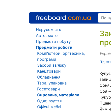
Нерухомість
Зак
Авто, мото
пр
Предмети побуту
Предмети роботи
Комп'ютери, оргтехніка,
Украї
програми
Піднят
Засоби зв'язку
Канцтовари
Купує
Обладнання
залиш
Тара, упаковка
Соняш
Госптовари
Соя —
Сировина, матеріали
Кукур
Одяг, взуття
Пшени
Офісні меблі
Ячмін