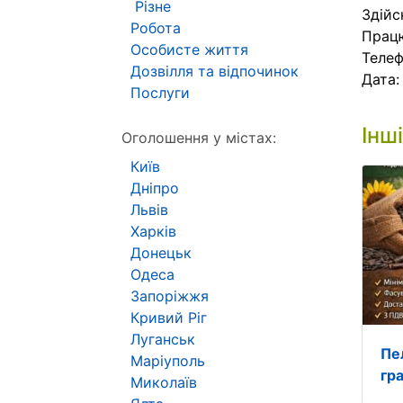
Різне
Здійс
Робота
Працю
Особисте життя
Телеф
Дозвілля та відпочинок
Дата
Послуги
Інш
Оголошення у містах:
Київ
Дніпро
Львів
Харків
Донецьк
Одеса
Запоріжжя
Кривий Ріг
Луганськ
Пе
Маріуполь
гр
Миколаїв