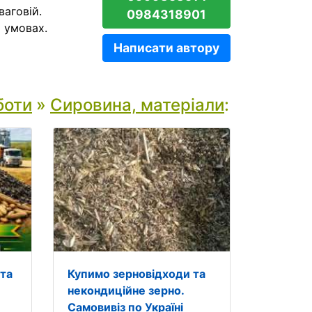
ваговій.
0984318901
 умовах.
Написати автору
боти
»
Сировина, матеріали
:
 та
Купимо зерновідходи та
некондиційне зерно.
Самовивіз по Україні