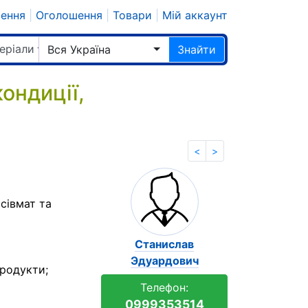
шення
|
Оголошення
|
Товари
|
Мій аккаунт
еріали
Вся Україна
Знайти
кондиції,
<
>
сівмат та
Станислав
Эдуардович
продукти;
Телефон:
0999353514