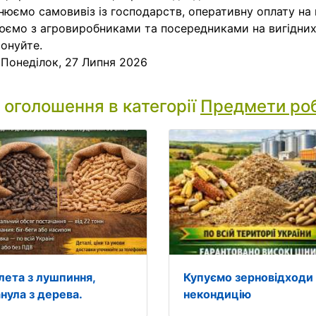
нюємо самовивіз із господарств, оперативну оплату на 
ємо з агровиробниками та посередниками на вигідних
онуйте.
:
Понеділок, 27 Липня 2026
і оголошення в категорії
Предмети ро
лета з лушпиння,
Купуємо зерновідходи
анула з дерева.
некондицію