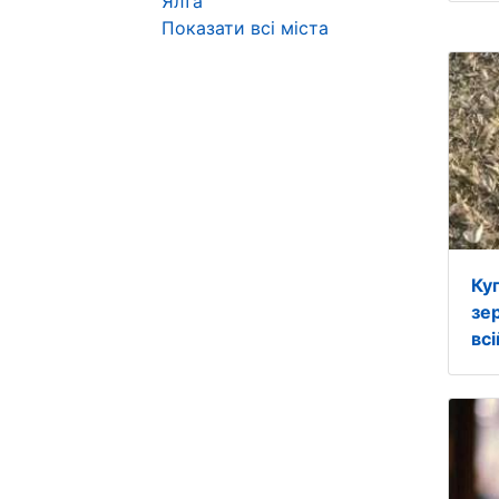
Ялта
Показати всі міста
Ку
зе
всі