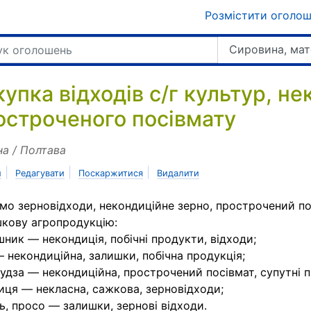
Розмістити оголо
Сировина, мат
упка відходів с/г культур, не
остроченого посівмату
на / Полтава
|
|
|
и
Редагувати
Поскаржитися
Видалити
мо зерновідходи, некондиційне зерно, прострочений по
кову агропродукцію:
ник — некондиція, побічні продукти, відходи;
 некондиційна, залишки, побічна продукція;
удза — некондиційна, прострочений посівмат, супутні 
ця — некласна, сажкова, зерновідходи;
ь, просо — залишки, зернові відходи.