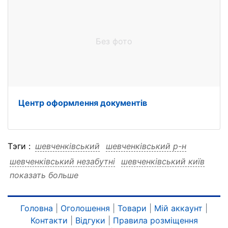
Без фото
Центр оформлення документів
Тэги :
шевченківський
шевченківський р-н
шевченківський незабутні
шевченківський київ
показать больше
шевченківський завітай
шевченківський емоції
шевченківський відчуття
шевченківський EgoStudio
Головна
|
Оголошення
|
Товари
|
Мій аккаунт
|
Контакти
|
Відгуки
|
Правила розміщення
шевченківський EgoStudio р-н