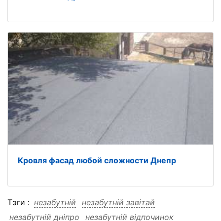
Кровля фасад любой сложности Днепр
Тэги :
незабутній
незабутній завітай
незабутній дніпро
незабутній відпочинок