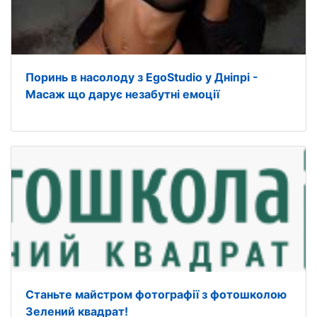
Поринь в насолоду з EgoStudio у Дніпрі -
Масаж що дарує незабутні емоції
Станьте майстром фотографії з фотошколою
Зелений квадрат!