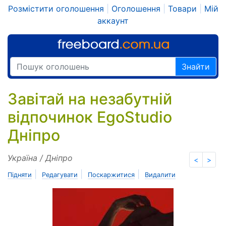
Розмістити оголошення
|
Оголошення
|
Товари
|
Мій
аккаунт
Знайти
Завітай на незабутній
відпочинок EgoStudio
Дніпро
Україна / Дніпро
<
>
|
|
|
Підняти
Редагувати
Поскаржитися
Видалити