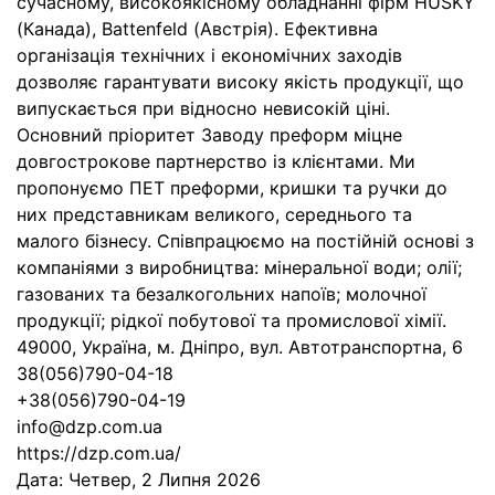
сучасному, високоякісному обладнанні фірм HUSKY
(Канада), Battenfeld (Австрія). Ефективна
організація технічних і економічних заходів
дозволяє гарантувати високу якість продукції, що
випускається при відносно невисокій ціні.
Основний пріоритет Заводу преформ міцне
довгострокове партнерство із клієнтами. Ми
пропонуємо ПЕТ преформи, кришки та ручки до
них представникам великого, середнього та
малого бізнесу. Співпрацюємо на постійній основі з
компаніями з виробництва: мінеральної води; олії;
газованих та безалкогольних напоїв; молочної
продукції; рідкої побутової та промислової хімії.
49000, Україна, м. Дніпро, вул. Автотранспортна, 6
38(056)790-04-18
+38(056)790-04-19
info@dzp.com.ua
https://dzp.com.ua/
Дата:
Четвер, 2 Липня 2026