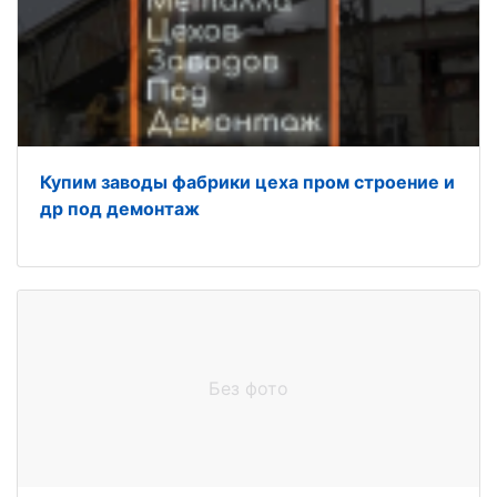
Купим заводы фабрики цеха пром строение и
др под демонтаж
Без фото