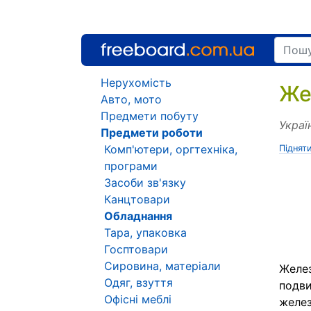
Нерухомість
Же
Авто, мото
Предмети побуту
Украї
Предмети роботи
Комп'ютери, оргтехніка,
Піднят
програми
Засоби зв'язку
Канцтовари
Обладнання
Тара, упаковка
Госптовари
Сировина, матеріали
Желез
Одяг, взуття
подви
Офісні меблі
желез