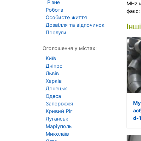
Різне
MHz и
Робота
факс
Особисте життя
Дозвілля та відпочинок
Інш
Послуги
Оголошення у містах:
Київ
Дніпро
Львів
Харків
Донецьк
Одеса
Му
Запоріжжя
ас
Кривий Ріг
d-
Луганськ
Маріуполь
Миколаїв