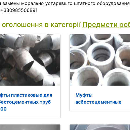
 замены морально устаревшго штатного оборудования
: +380985506891
і оголошення в категорії
Предмети ро
фты пластиковые для
Муфты
бестоцементных труб
асбестоцементные
100