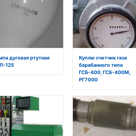
мпа дуговая ртутная
Куплю счетчик газа
Л-125
барабанного типа
ГСБ-400, ГСБ-400М,
РГ7000