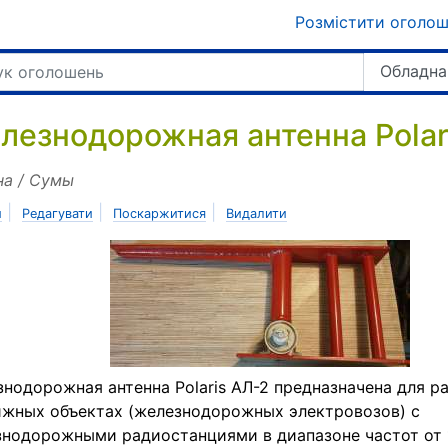
Розмістити оголо
Обладна
лезнодорожная антенна Polar
на / Сумы
|
|
|
и
Редагувати
Поскаржитися
Видалити
нодорожная антенна Polaris АЛ-2 предназначена для р
жных объектах (железнодорожных электровозов) с
нодорожными радиостанциями в диапазоне частот от 1