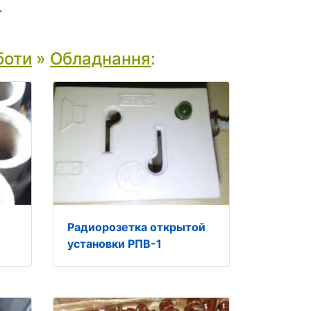
.
боти
»
Обладнання
:
Радиорозетка открытой
установки РПВ-1