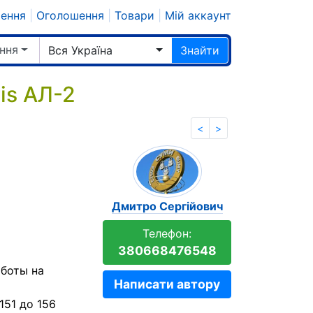
шення
|
Оголошення
|
Товари
|
Мій аккаунт
ння
Вся Україна
Знайти
is АЛ-2
<
>
Дмитро Сергійович
Телефон:
380668476548
аботы на
Написати автору
51 до 156