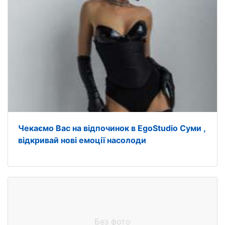
Чекаємо Вас на відпочинок в EgoStudio Суми ,
відкривай нові емоції насолоди
Без фото