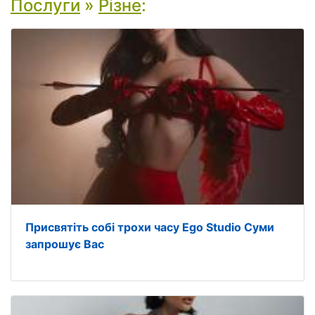
Послуги
»
Різне
:
Присвятіть собі трохи часу Ego Studio Суми
запрошує Вас