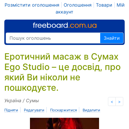
Розмістити оголошення
|
Оголошення
|
Товари
|
Мій
аккаунт
Знайти
Еротичний масаж в Сумах
Ego Studio – це досвід, про
який Ви ніколи не
пошкодуєте.
Україна / Сумы
<
>
|
|
|
Підняти
Редагувати
Поскаржитися
Видалити