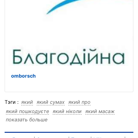
omborsch
Тэги :
який
який сумах
який про
який пошкодуєте
який ніколи
який масаж
показать больше
який еротичний
який досвід
який Studio
який Ego
який Ego сумах
який Ego про