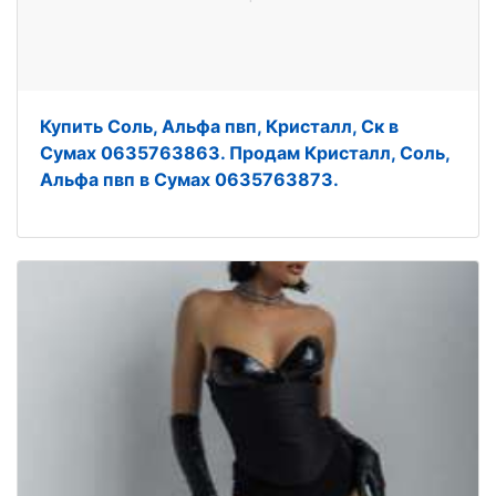
Купить Соль, Альфа пвп, Кристалл, Ск в
Сумах 0635763863. Продам Кристалл, Соль,
Альфа пвп в Сумах 0635763873.