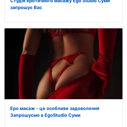
Студія еротичного масажу Ego Studio Суми
запрошує Вас
Еро масаж - це особливе задоволення
Запрошуємо в EgoStudio Суми