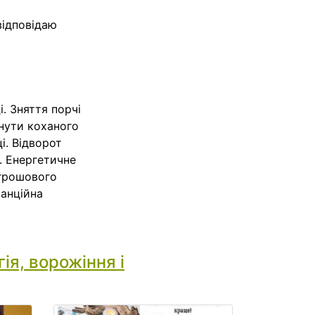
відповідаю
. Зняття порчі
рнути коханого
і. Відворот
і. Енергетичне
 грошового
танційна
ія, ворожіння і