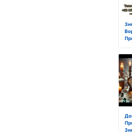
Зня
Во
Пр
До
Пр
Зн