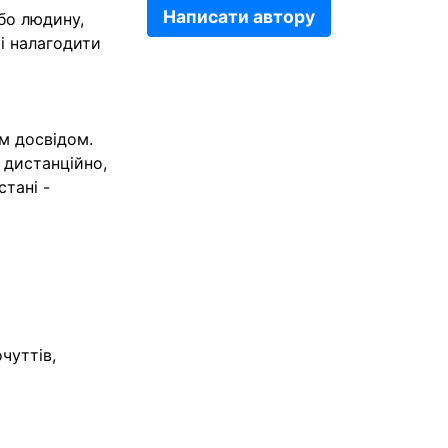
Написати автору
бо людину,
 і налагодити
м досвідом.
 дистанційно,
стані -
чуттів,