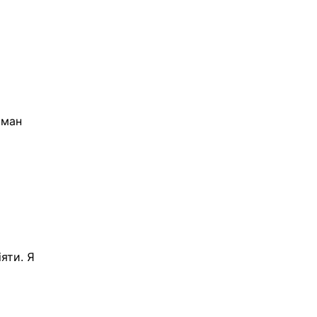
рман
яти. Я