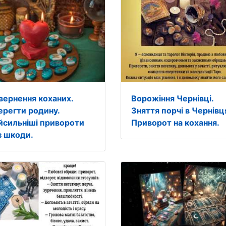
вернення коханих.
Ворожіння Чернівці.
ерегти родину.
Зняття порчі в Чернівц
йсильніші привороти
Приворот на кохання.
з шкоди.