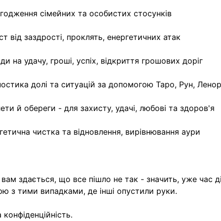
годження сімейних та особистих стосунків
ст від заздрості, проклять, енергетичних атак
ди на удачу, гроші, успіх, відкриття грошових доріг
ностика долі та ситуацій за допомогою Таро, Рун, Лено
ети й обереги - для захисту, удачі, любові та здоров'я
гетична чистка та відновлення, вирівнювання аури
вам здається, що все пішло не так - значить, уже час ді
ю з тими випадками, де інші опустили руки.
 конфіденційність.