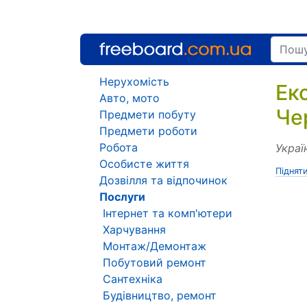
Нерухомість
Ек
Авто, мото
Че
Предмети побуту
Предмети роботи
Робота
Украї
Особисте життя
Піднят
Дозвілля та відпочинок
Послуги
Інтернет та комп'ютери
Харчування
Монтаж/Демонтаж
Побутовий ремонт
Сантехніка
Будівництво, ремонт