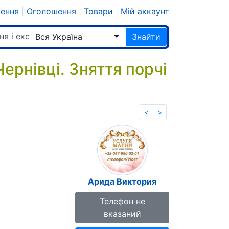
шення
|
Оголошення
|
Товари
|
Мій аккаунт
ня і екстрасенси
Вся Україна
Знайти
ернівці. Зняття порчі
<
>
Арида Виктория
Телефон не
вказаний