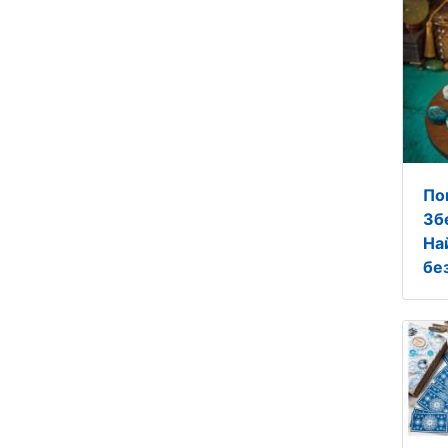
По
Зб
На
бе