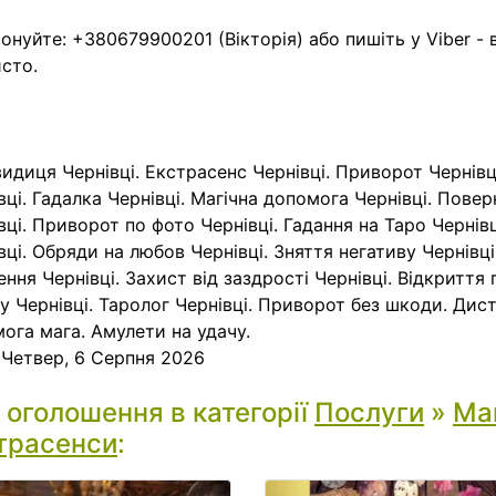
онуйте: +380679900201 (Вікторія) або пишіть у Viber - 
сто.
идиця Чернівці. Екстрасенс Чернівці. Приворот Чернівці
вці. Гадалка Чернівці. Магічна допомога Чернівці. Пове
вці. Приворот по фото Чернівці. Гадання на Таро Чернівц
вці. Обряди на любов Чернівці. Зняття негативу Чернівц
ння Чернівці. Захист від заздрості Чернівці. Відкриття
у Чернівці. Таролог Чернівці. Приворот без шкоди. Дис
ога мага. Амулети на удачу.
:
Четвер, 6 Серпня 2026
і оголошення в категорії
Послуги
»
Маг
трасенси
: