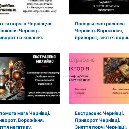
ття порчі в Чернівцях.
Послуги екстрасенса
рожіння Чернівці.
Чернівці. Ворожіння,
иворот на кохання.
приворот, зняття порчі
помога мага Чернівці.
Екстрасенс Чернівці.
иворот. Ворожіння.
Приворот Чернівці.
яття негативу.
Зняття порчі Чернівці.