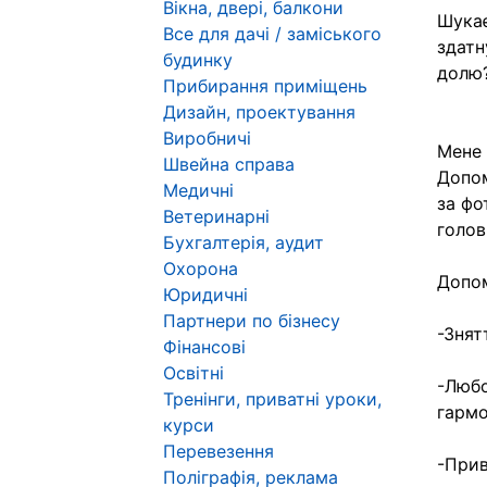
Вікна, двері, балкони
Шукає
Все для дачі / заміського
здатн
будинку
долю
Прибирання приміщень
Дизайн, проектування
Виробничі
Мене 
Швейна справа
Допом
Медичні
за фо
Ветеринарні
голов
Бухгалтерія, аудит
Охорона
Допом
Юридичні
Партнери по бізнесу
-Знят
Фінансові
Освітні
-Любо
Тренінги, приватні уроки,
гармо
курси
Перевезення
-Прив
Поліграфія, реклама