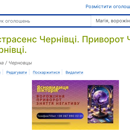
Розмістити оголо
Магія, ворожін
страсенс Чернівці. Приворот Ч
рнівці.
на / Черновцы
|
|
|
и
Редагувати
Поскаржитися
Видалити