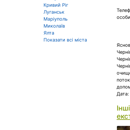
Кривий Ріг
Телеф
Луганськ
особи
Маріуполь
Миколаїв
Ялта
Показати всі міста
Яснов
Черні
Черні
Черні
очище
поток
допом
Дата
Інш
екс