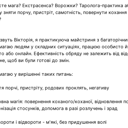
те мага? Екстрасенса? Ворожки? Таролога-практика а
у зняти порчу, пристріт, самотність, повернути кохання
?
звуть Вікторія, я практикуюча майстриня з багаторічни
агаю людям у складних ситуаціях, працюю особисто й
то або онлайн. Ефективність обряду не залежить від від
не, щоб ви були готові до змін.
агаю у вирішенні таких питань:
тя порчі, пристріту, родових проклять, негативу
вна магія: повернення коханого/коханої, відновлення по
нізація стосунків, допомога в разі розлучень і зрад
ороти і відвороти - м'які, без придушення волі