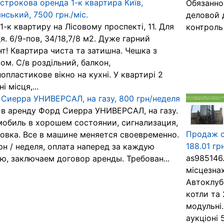
строкова оренда 1-к квартира Київ,
Обязанно
нський, 7500 грн./міс.
деловой 
1-к квартиру на Лісовому проспекті, 11. Для
контроль
я. 6/9-пов, 34/18,7/8 м2. Дуже гарний
нт! Квартира чиста та затишна. Чешка з
ом. С/в роздільний, балкон,
опластикове вікно на кухні. У квартирі 2
і місця,...
Сиерра УНИВЕРСАЛ, на газу, 800 грн/неделя
в аренду Форд Сиерра УНИВЕРСАЛ, на газу.
обиль в хорошем состоянии, сигнализация,
Продаж о
овка. Все в машине меняется своевременно.
188.01 гр
рн / неделя, оплата наперед за каждую
as985146
ю, заключаем договор аренды. Требован...
місцезнах
Автоклуб
котли та 
модульні
аукціоні 5