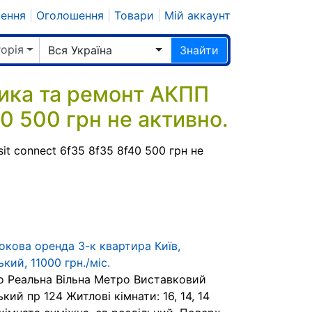
шення
|
Оголошення
|
Товари
|
Мій аккаунт
горія
Вся Україна
Знайти
ика та ремонт АКПП
40 500 грн не активно.
t connect 6f35 8f35 8f40 500 грн не
окова оренда 3-к квартира Київ,
ький, 11000 грн./міс.
о Реальна Вільна Метро Виставковий
ький пр 124 Житлові кімнати: 16, 14, 14