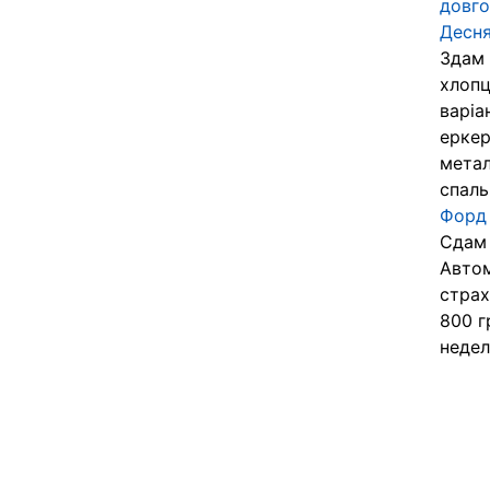
довго
Десня
Здам 
хлопц
варіа
еркер
метал
спальн
Форд 
Сдам 
Автом
страх
800 г
недел