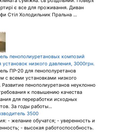
кімната суміжна. св роздільний. Поверх
артирі є все для проживання. Диван
фи Стіл Холодильник Пральна ...
ель пенополиуретановых композий
я установок низкого давления, 3000грн.
ель ПР-20 для пенополуретанов
м с всеми установками низкого
. Развитие пенополиуретанов неуклонно
требования к повышению качества
ания для переработки исходных
ов. За годы работы...
зводитель 3500
я: - желание обучатся; - уверенность и
енность; - высокая работоспособность.