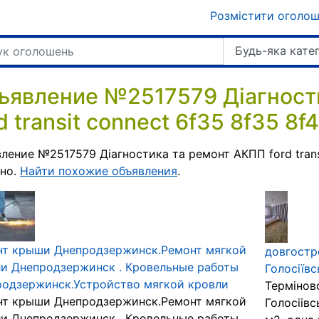
Розмістити оголо
Будь-яка кате
ъявление №2517579 Діагност
d transit connect 6f35 8f35 8f
ление №2517579 Діагностика та ремонт АКПП ford transi
вно.
Найти похожие объявления
.
нт крыши Днепродзержинск.Ремонт мягкой
довгостр
и Днепродзержинск . Кровельные работы
Голосіївс
одзержинск.Устройство мягкой кровли
Термінов
нт крыши Днепродзержинск.Ремонт мягкой
Голосіівс
и Днепродзержинск . Кровельные работы