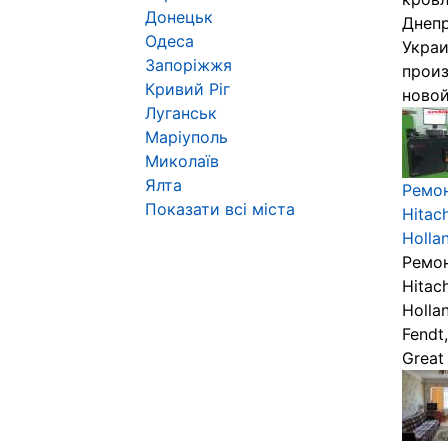
Донецьк
Днепр
Одеса
Украи
Запоріжжя
произ
Кривий Ріг
новой
Луганськ
Маріуполь
Миколаїв
Ялта
Ремон
Показати всі міста
Hitac
Hollan
Ремон
Hitac
Holla
Fendt
Great 