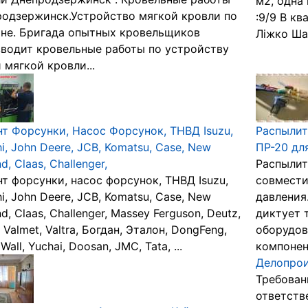
м2, одна 
одзержинск.Устройство мягкой кровли по
:9/9 В кв
не. Бригада опытных кровельщиков
Ліжко Ша
водит кровельные работы по устройству
 мягкой кровли...
т Форсунки, Насос Форсунок, ТНВД Isuzu,
Распылит
hi, John Deere, JCB, Komatsu, Case, New
ПР-20 дл
d, Claas, Challenger,
Распылит
т форсунки, насос форсунок, ТНВД Isuzu,
совмести
hi, John Deere, JCB, Komatsu, Case, New
давления
nd, Claas, Challenger, Massey Ferguson, Deutz,
диктует 
, Valmet, Valtra, Богдан, Эталон, DongFeng,
оборудов
Wall, Yuchai, Doosan, JMC, Tata, ...
компонент
Делопрои
Требовани
ответств