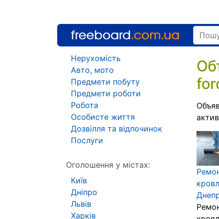
Нерухомість
Об
Авто, мото
for
Предмети побуту
Предмети роботи
Робота
Объяв
Особисте життя
акти
Дозвілля та відпочинок
Послуги
Оголошення у містах:
Ремо
Київ
кровл
Дніпро
Днепр
Львів
Ремо
Харків
кровл