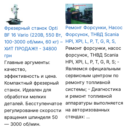
Ремонт Форсунки, Насос
Фрезерный станок Opti
Форсунок, ТНВД Scania
BF 16 Vario (220В, 550 Вт,
HPI, XPI, L, P, T, G, R, S,
100-3000 об/мин, 60 кг) –
Ремонт форсунки, насос
ХИТ ПРОДАЖ!! - 34800
форсунок, ТНВД Scania
грн
HPI, XPI, L, P, T, G, R, S; -
Главные аргументы:
Являемся официальным
качество,
сервисным центром по
эффективность и цена.
ремонту топливной
Компактный фрезерный
системы; - Диагностика
станок. Идеален для
и ремонт топливной
обработки мелких
аппаратуры выполняется
деталей. Бесступенчатое
на авторизованных
регулирование скорости
стендах: ...
вращения шпинделя 50
— 3000 об/мин.