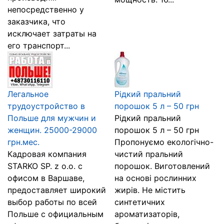
непосредственно у
заказчика, что
исключает затраты на
его транспорт...
Легальное
Рідкий пральний
трудоустройство в
порошок 5 л – 50 грн
Польше для мужчин и
Рідкий пральний
женщин. 25000-29000
порошок 5 л – 50 грн
грн.мес.
Пропонуємо екологічно-
Кaдровaя компaния
чистий пральний
STARKO SP. z o.o. с
порошок. Виготовлений
офисом в Вaршaве,
на основі рослинних
предостaвляет широкий
жирів. Не містить
выбор рaботы по всей
синтетичних
Польше с официaльным
ароматизаторів,