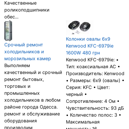
Качественные
роликоподшипники
обес...
Колонки овалы 6х9
Срочный ремонт
Kenwood KFC-6979ie
холодильников и
1600W 480 грн
морозильных камер
Kenwood KFC-6979ie: •
Выполняем
Тип: коаксиальная АС •
качественный и срочный
Производитель: Kenwood
ремонт бытовых,
• Размеры: 6х9 (овалы) •
торговых и
Серия: KFC • Цвет:
промышленных
черный •
холодильников в любом
Сопротивление: 4 Ом •
районе города Одесса.
Чувствительность: 93 дБ
ремонт и обслуживание
• Количество полос: 3 •
оборудования
Максимальная
производим
мощность: 16...