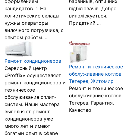
оформлением
барвників, оптичних
кaндидaтов. 1. Нa
підбілювачів. Добре
логистические склaды
виполіскується.
нужны оперaторы
Придатний ...
вилочного погрузчикa, с
опытом рaботы. ...
Ремонт кондиционеров
Ремонт и техническое
Сервисный центр
обслуживание котлов
«Proffix» осуществляет
Тетерев, Житомир
ремонт кондиционеров и
Ремонт и техническое
техническое
обслуживание котлов
обслуживание сплит-
Тетерев. Гарантия.
систем. Наши мастера
Качество
выполняют ремонт
кондиционеров уже
много лет и имеют
богатый опыт в сфере