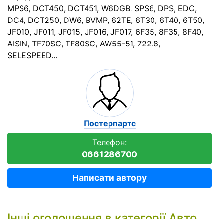
MPS6, DCT450, DCT451, W6DGB, SPS6, DPS, EDC,
DC4, DCT250, DW6, BVMP, 62TE, 6T30, 6T40, 6T50,
JF010, JF011, JF015, JF016, JF017, 6F35, 8F35, 8F40,
AISIN, TF70SC, TF80SC, AW55-51, 722.8,
SELESPEED...
Постерпартс
Телефон:
0661286700
Написати автору
Інші оголошення в категорії
Авто,