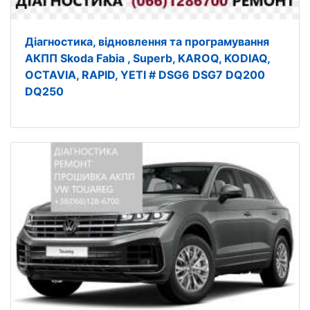
Діагностика, відновлення та програмування
АКПП Skoda Fabia , Superb, KAROQ, KODIAQ,
OCTAVIA, RAPID, YETI # DSG6 DSG7 DQ200
DQ250