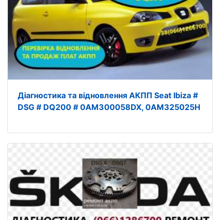
Діагностика та відновлення АКПП Seat Ibiza #
DSG # DQ200 # 0AM300058DX, 0AM325025H