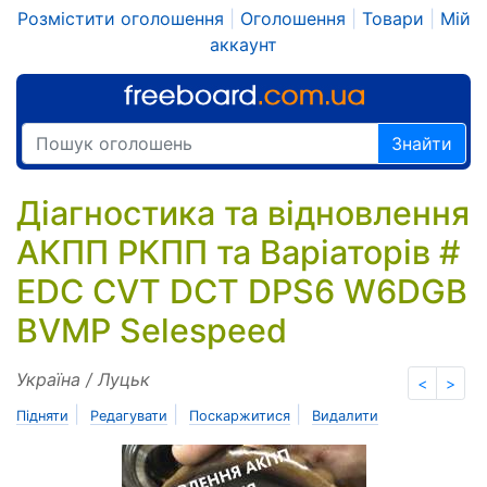
Розмістити оголошення
|
Оголошення
|
Товари
|
Мій
аккаунт
Знайти
Діагностика та відновлення
АКПП РКПП та Варіаторів #
EDC CVT DCT DPS6 W6DGB
BVMP Selespeed
Україна / Луцьк
<
>
|
|
|
Підняти
Редагувати
Поскаржитися
Видалити