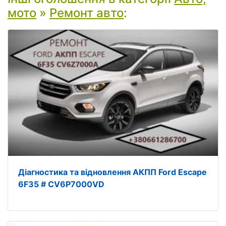
мото
»
Ремонт авто
:
Діагностика та відновлення АКПП Ford Escape
6F35 # CV6P7000VD