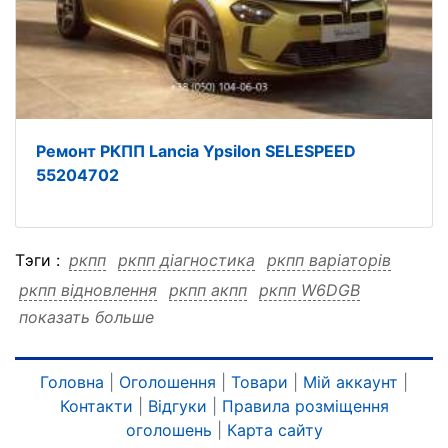
Ремонт РКПП Lancia Ypsilon SELESPEED
55204702
Тэги :
ркпп
ркпп діагностика
ркпп варіаторів
ркпп відновлення
ркпп акпп
ркпп W6DGB
показать больше
ркпп Selespeed
ркпп EDC
ркпп DPS6
ркпп DCT
ркпп CVT
ркпп BVMP
ркпп BVMP діагностика
ркпп BVMP варіаторів
ркпп BVMP відновлення
Головна
|
Оголошення
|
Товари
|
Мій аккаунт
|
Контакти
|
Відгуки
|
Правила розміщення
ркпп BVMP акпп
ркпп BVMP W6DGB
оголошень
|
Карта сайту
ркпп BVMP Selespeed
ркпп BVMP EDC