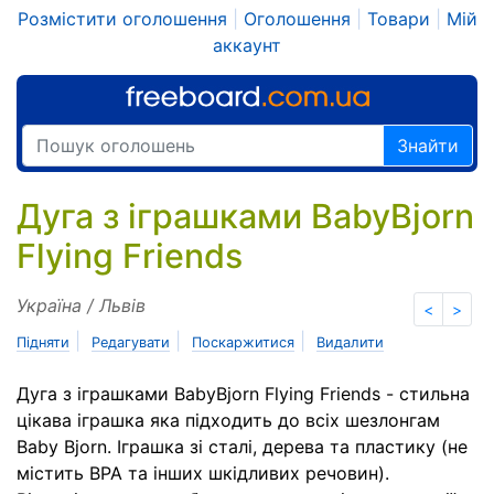
Розмістити оголошення
|
Оголошення
|
Товари
|
Мій
аккаунт
Знайти
Дуга з іграшками BabyBjorn
Flying Friends
Україна / Львів
<
>
|
|
|
Підняти
Редагувати
Поскаржитися
Видалити
Дуга з іграшками BabyBjorn Flying Friends - стильна
цікава іграшка яка підходить до всіх шезлонгам
Baby Bjorn. Іграшка зі сталі, дерева та пластику (не
містить BPA та інших шкідливих речовин).