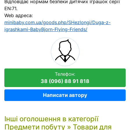
Відповідає нормам безпеки дитячих іграшок серії
EN:71.
Web адреса:
minibaby.com.ua/goods.php/SHezlongi/Duga-z-
igrashkami-BabyBjorn-Flying-Friends/
Телефон:
38 (096) 88 91 818
Написати автору
Інші оголошення в категорії
Предмети побуту
»
Товари для