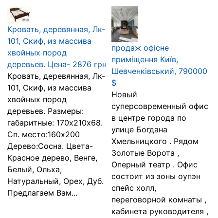
Кровать, деревянная, Лк-
101, Скиф, из массива
продаж офісне
хвойных пород
приміщення Київ,
деревьев. Цена- 2876 грн
Шевченківський, 790000
Кровать, деревянная, Лк-
$
101, Скиф, из массива
Новый
хвойных пород
суперсовременный офис
деревьев. Размеры:
в центре города по
габаритные: 170х210х68.
улице Богдана
Сп. место:160х200
Хмельницкого . Рядом
Дерево:Сосна. Цвета-
Золотые Ворота ,
Красное дерево, Венге,
Оперный театр . Офис
Белый, Ольха,
состоит из зоны оупэн
Натуральный, Орех, Дуб.
спейс холл,
Предлагаем Вам...
переговорной комнаты ,
кабинета руководителя ,