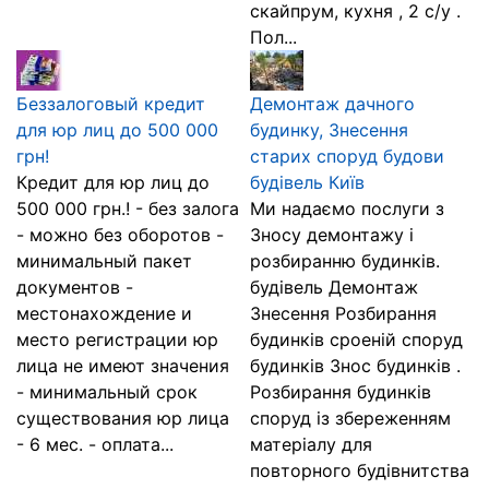
скайпрум, кухня , 2 с/у .
Пол...
Беззалоговый кредит
Демонтаж дачного
для юр лиц до 500 000
будинку, Знесення
грн!
старих споруд будови
Кредит для юр лиц до
будівель Київ
500 000 грн.! - без залога
Ми надаємо послуги з
- можно без оборотов -
Зносу демонтажу і
минимальный пакет
розбиранню будинків.
документов -
будівель Демонтаж
местонахождение и
Знесення Розбирання
место регистрации юр
будинків сроеній споруд
лица не имеют значения
будинків Знос будинків .
- минимальный срок
Розбирання будинків
существования юр лица
споруд із збереженням
- 6 мес. - оплата...
матеріалу для
повторного будівнитства