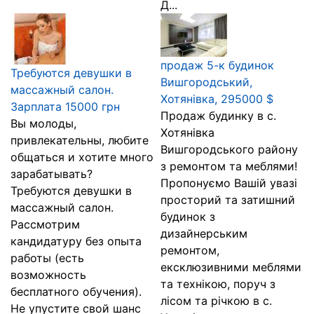
Д...
продаж 5-к будинок
Требуются девушки в
Вишгородський,
массажный салон.
Хотянівка, 295000 $
Зарплата 15000 грн
Продаж будинку в с.
Вы молоды,
Хотянівка
привлекательны, любите
Вишгородського району
общаться и хотите много
з ремонтом та меблями!
зарабатывать?
Пропонуємо Вашій увазі
Требуются девушки в
просторий та затишний
массажный салон.
будинок з
Рассмотрим
дизайнерським
кандидатуру без опыта
ремонтом,
работы (есть
ексклюзивними меблями
возможность
та технікою, поруч з
бесплатного обучения).
лісом та річкою в с.
Не упустите свой шанс