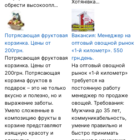
Хотянівка...
обрести высокоопл...
Потрясающая фруктовая
Вакансия: Менеджер на
корзинка. Цены от
оптовый овощной рынок
200грн.
«1-й километр». 550
Потрясающая фруктовая
грн.день.
корзинка. Цены от
Ha oптовый овощной
200грн. Потрясающая
рынок «1-й километр»
корзина фруктов в
требуется на
подарок – это не только
постоянную работу
вкусно и полезно, но и
менеджер по продаже
выражение заботы.
овощей. Требования:
Умело сложенные в
Мужчина до 35 лет,
композицию фрукты в
коммуникабельность,
корзине представляют
умение правильно и
изящную красоту и
быстро принимать