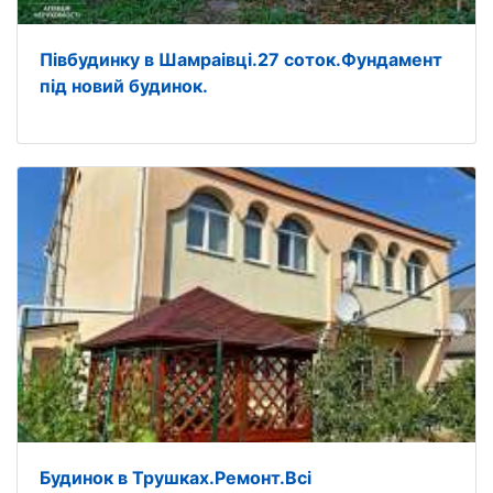
Півбудинку в Шамраівці.27 соток.Фундамент
під новий будинок.
Будинок в Трушках.Ремонт.Всі