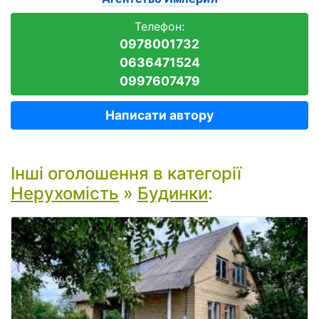
Телефон:
0978001732
0636471524
0997607479
Написати автору
Інші оголошення в категорії
Нерухомість
»
Будинки
: