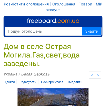
Розмістити оголошення
|
Оголошення
|
Товари
|
Мій
аккаунт
Знайти
Дом в селе Острая
Могила.Газ,свет,вода
заведены.
Україна / Белая Церковь
<
>
|
|
|
Підняти
Редагувати
Поскаржитися
Видалити