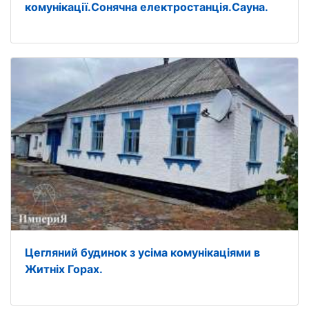
комунікації.Сонячна електростанція.Сауна.
Цегляний будинок з усіма комунікаціями в
Житніх Горах.