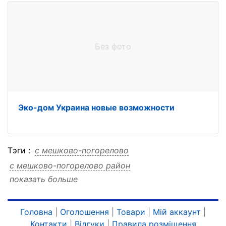
Без фото
Эко-дом Украина новые возможности
Тэги :
с мешково-погорелово
с мешково-погорелово район
показать больше
с мешково-погорелово обл
с мешково-погорелово николаевская
с мешково-погорелово дом
Головна
|
Оголошення
|
Товари
|
Мій аккаунт
|
Контакти
|
Відгуки
|
Правила розміщення
с мешково-погорелово витовский