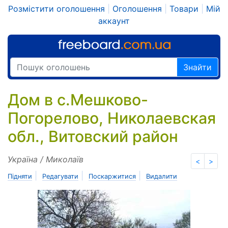
Розмістити оголошення
|
Оголошення
|
Товари
|
Мій
аккаунт
Знайти
Дом в с.Мешково-
Погорелово, Николаевская
обл., Витовский район
Україна / Миколаїв
<
>
|
|
|
Підняти
Редагувати
Поскаржитися
Видалити