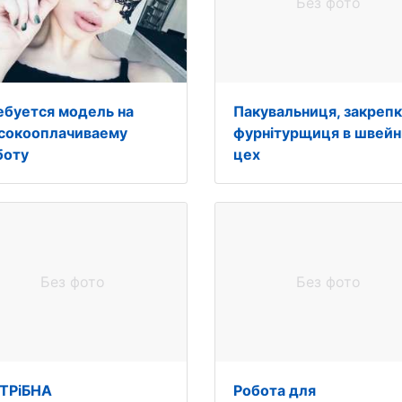
Без фото
ебуется модель на
Пакувальниця, закрепк
сокооплачиваему
фурнітурщиця в швей
боту
цех
Без фото
Без фото
ТРіБНА
Робота для