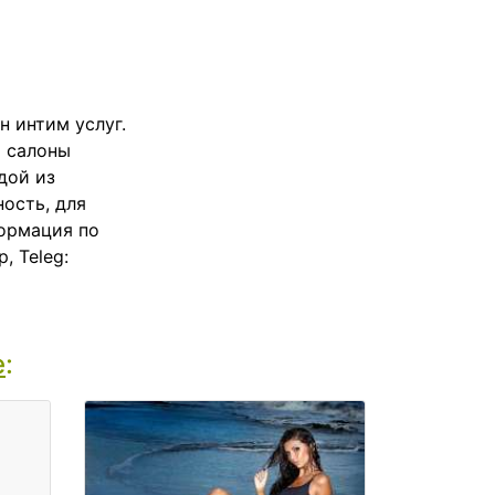
н интим услуг.
и салоны
дой из
ость, для
формация по
, Teleg:
е
: