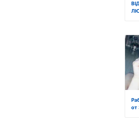
ВІ
ЛЮ
Ра
от