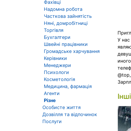
Фахівці
Надомна робота
Часткова зайнятість
Няні, домробітниці
Торгівля
Пригл
Бухгалтери
У нас
Швейні працівники
являю
Громадське харчування
девуш
Керівники
иного
Менеджери
телеф
Психологи
@top
Косметологія
Зарпл
Медицина, фармація
Агенти
Інш
Різне
Особисте життя
Дозвілля та відпочинок
Послуги