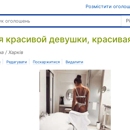
Розмістити оголо
Р
я красивой девушки, красивая
на / Харків
|
|
|
и
Редагувати
Поскаржитися
Видалити