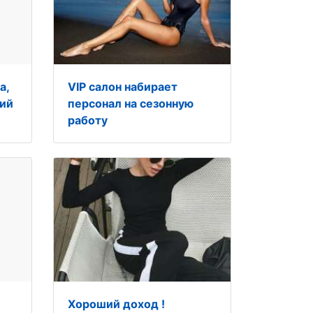
а,
VIP салон набирает
ний
персонал на сезонную
работу
Хороший доход !