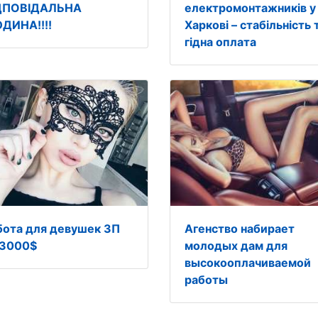
ДПОВІДАЛЬНА
електромонтажників у
ДИНА!!!!
Харкові – стабільність 
гідна оплата
бота для девушек ЗП
Агенство набирает
 3000$
молодых дам для
высокооплачиваемой
работы