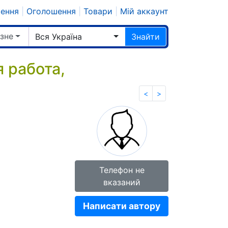
шення
|
Оголошення
|
Товари
|
Мій аккаунт
ізне
Вся Україна
Знайти
 работа,
<
>
Телефон не
вказаний
Написати автору