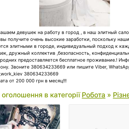
ашаем девушек на работу в город , в наш элитный сало
 вы получите очень высокие заработки, поскольку наш
тся элитными в городе, индивидуальный подход к каж
ек, дружный коллектив ,безопасность, конфиденциальн
родних предоставляется бесплатное проживание.! Ин
ону. Звоните 380634233669 или пишите Viber, WhatsApp
_work_kiev 380634233669
ата от 200 000 грн в месяц!!!
і оголошення в категорії
Робота
»
Різн