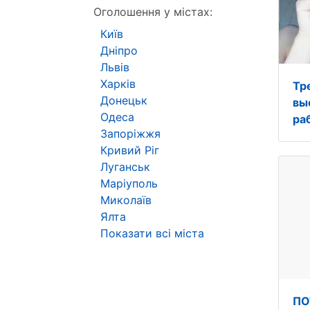
Оголошення у містах:
Київ
Дніпро
Львів
Харків
Тр
Донецьк
вы
Одеса
ра
Запоріжжя
Кривий Ріг
Луганськ
Маріуполь
Миколаїв
Ялта
Показати всі міста
ПО