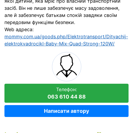
якої дитини, яка мріє про власний транспортний
засіб. Він не лише забезпечує масу задоволення,
але й забезпечує батькам спокій завдяки своїм
передовим функціям безпеки.
Web адреса:
mommy.com.ua/goods.php/Elektrotransport/Dityachij-
elektrokvadrocikl-Baby-Mix-Quad-Strong-120W/
Телефон:
063 610 44 88
Написати автору