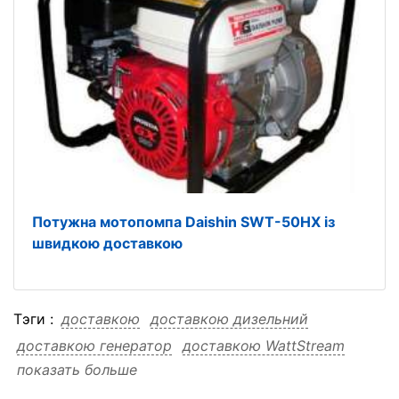
Потужна мотопомпа Daishin SWT-50HX із
швидкою доставкою
Тэги :
доставкою
доставкою дизельний
доставкою генератор
доставкою WattStream
показать больше
доставкою WS125-RS