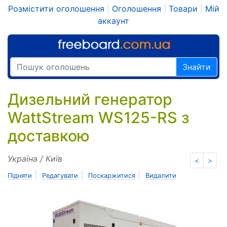
Розмістити оголошення
|
Оголошення
|
Товари
|
Мій
аккаунт
Знайти
Дизельний генератор
WattStream WS125-RS з
доставкою
Україна / Київ
<
>
|
|
|
Підняти
Редагувати
Поскаржитися
Видалити