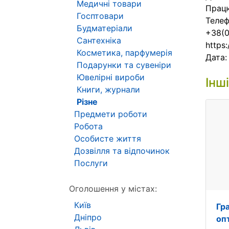
Медичні товари
Працю
Госптовари
Телеф
Будматеріали
+38(0
Сантехніка
https
Косметика, парфумерія
Дата
Подарунки та сувеніри
Ювелірні вироби
Інш
Книги, журнали
Різне
Предмети роботи
Робота
Особисте життя
Дозвілля та відпочинок
Послуги
Оголошення у містах:
Київ
Гр
Дніпро
оп