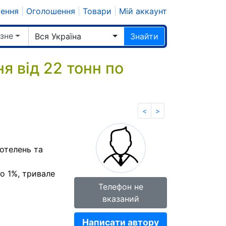
шення
|
Оголошення
|
Товари
|
Мій аккаунт
ізне
Вся Україна
Знайти
я від 22 тонн по
<
>
отелень та
до 1%, тривале
Телефон не
вказаний
Написати автору