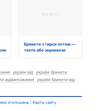
Без фото
Брикети з тирси оптом —
онн
тенти або зерновози
ження
україні від
україні брикети
ети відвантаження
україні брикети від
ід
тонн брикети
тонн брикети україні
икети від
деревні
деревні україні
рикети
деревні брикети україні
ння оголошень
|
Карта сайту
вні брикети від
відвантаження