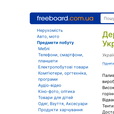
Нерухомість
Де
Авто, мото
Укр
Предмети побуту
Меблі
Телефони, смартфони,
Украї
планшети
Піднят
Електропобутові товари
Комп'ютери, оргтехніка,
Палив
програми
вироб
Аудіо-відео
Висок
Кіно-фото, оптика
горін
Товари для дітей
Відва
Одяг, Взуття, Аксесуари
Тенти
Продукти харчування
Доста