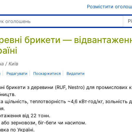
Розмістити оголо
Р
ревні брикети — відвантаженн
аїні
на / Київ
|
|
|
и
Редагувати
Поскаржитися
Видалити
ні брикети з деревини (RUF, Nestro) для промислових к
ництв.
а щільність, теплотворність ~4,6 кВт·год/кг, зольність 
ня.
нтаження від 22 тонн.
 або зерновози, біг-беги чи насипом.
вка по Україні.