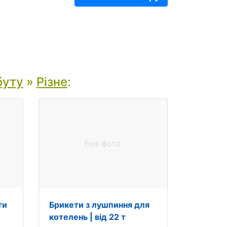
буту
»
Різне
:
Без фото
ти
Брикети з лушпиння для
котелень | від 22 т