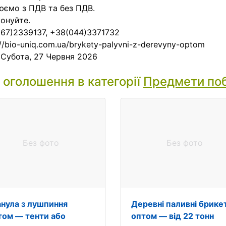
ємо з ПДВ та без ПДВ.
онуйте.
67)2339137, +38(044)3371732
://bio-uniq.com.ua/brykety-palyvni-z-derevyny-optom
:
Субота, 27 Червня 2026
і оголошення в категорії
Предмети по
Без фото
Без фото
анула з лушпиння
Деревні паливні брике
том — тенти або
оптом — від 22 тонн