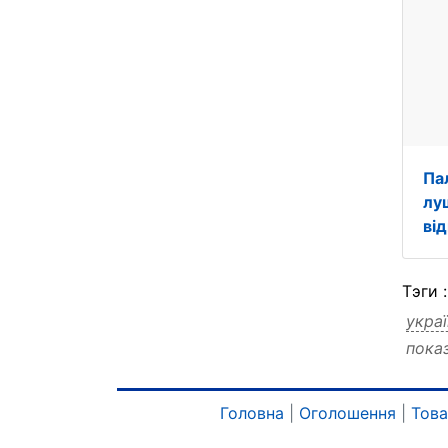
Па
лу
ві
Тэги 
украї
пока
тонн
тонн
дере
Головна
|
Оголошення
|
Тов
дере