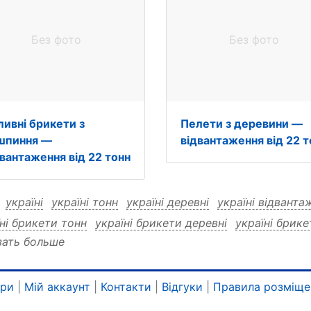
Без фото
Без фото
ливні брикети з
Пелети з деревини —
шпиння —
відвантаження від 22 т
двантаження від 22 тонн
:
україні
україні тонн
україні деревні
україні відванта
ні брикети тонн
україні брикети деревні
україні брик
зать больше
тонн україні
тонн деревні
тонн відвантаження
тонн в
 брикети деревні
тонн брикети відвантаження
тонн бр
вні тонн
деревні відвантаження
деревні від
деревні б
ари
|
Мій аккаунт
|
Контакти
|
Відгуки
|
Правила розміще
вні брикети тонн
деревні брикети відвантаження
дере