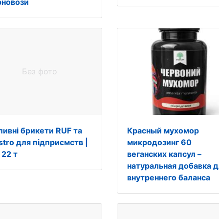
рновози
Без фото
ливні брикети RUF та
Красный мухомор
stro для підприємств |
микродозинг 60
 22 т
веганских капсул –
натуральная добавка 
внутреннего баланса