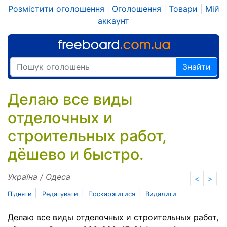
Розмістити оголошення
|
Оголошення
|
Товари
|
Мій
аккаунт
Знайти
Делаю все виды
отделочных и
строительных работ,
дёшево и быстро.
Україна / Одеса
<
>
|
|
|
Підняти
Редагувати
Поскаржитися
Видалити
Делаю все виды отделочных и строительных работ,