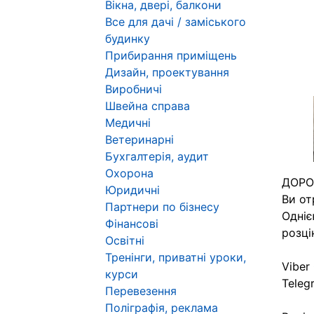
Вікна, двері, балкони
Все для дачі / заміського
будинку
Прибирання приміщень
Дизайн, проектування
Виробничі
Швейна справа
Медичні
Ветеринарні
Бухгалтерія, аудит
Охорона
ДОРОГ
Юридичні
Ви от
Партнери по бізнесу
Одніє
Фінансові
розці
Освітні
Тренінги, приватні уроки,
Viber
курси
Teleg
Перевезення
Поліграфія, реклама