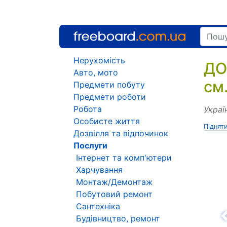
Нерухомість
ДО
Авто, мото
см
Предмети побуту
Предмети роботи
Робота
Украї
Особисте життя
Піднят
Дозвілля та відпочинок
Послуги
Інтернет та комп'ютери
Харчування
Монтаж/Демонтаж
Побутовий ремонт
Сантехніка
Будівництво, ремонт
Н