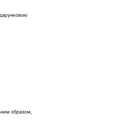
одарунковою
льним образом,