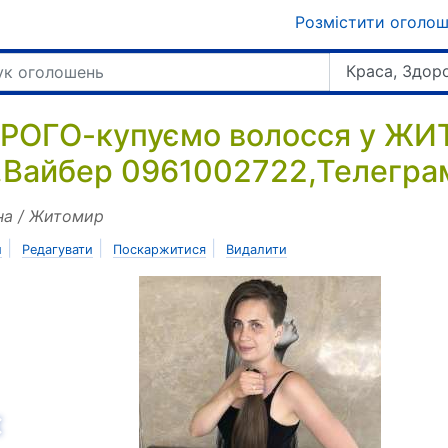
Розмістити оголо
Краса, Здор
РОГО-купуємо волосся у ЖИТ
.Вайбер 0961002722,Телегр
на / Житомир
|
|
|
и
Редагувати
Поскаржитися
Видалити
азад