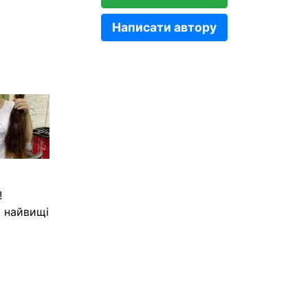
Написати автору
!
и найвищі