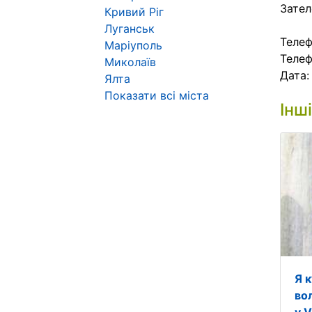
Зател
Кривий Ріг
Луганськ
Телеф
Маріуполь
Телеф
Миколаїв
Дата
Ялта
Показати всі міста
Інш
Я 
во