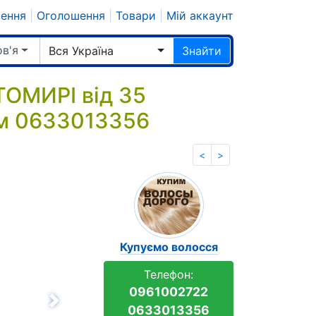
шення
|
Оголошення
|
Товари
|
Мій аккаунт
ов'я
Вся Україна
Знайти
ОМИРІ від 35
ам 0633013356
<
>
Купуємо волосся
Телефон:
0961002722
Вперёд
0633013356