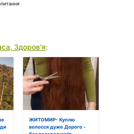
апитання
са, Здоров'я
:
ше
ЖИТОМИР- Куплю
жди
волосся дуже Дорого -