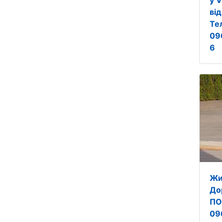
у V
ві
Те
09
6
Жи
До
ПО
09