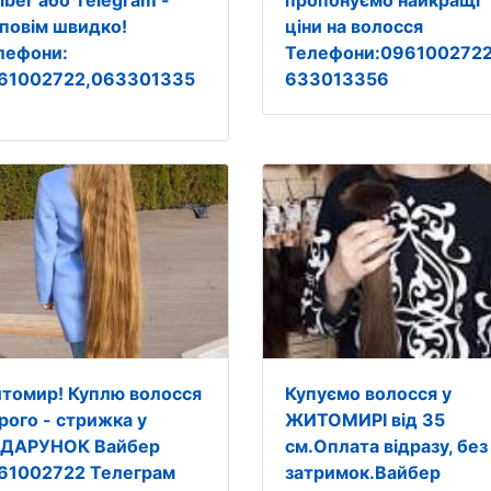
iber або Telegram -
пропонуємо найкращі
дповім швидко!
ціни на волосся
лефони:
Телефони:0961002722
61002722,063301335
633013356
томир! Куплю волосся
Купуємо волосся у
рого - стрижка у
ЖИТОМИРІ від 35
ДАРУНОК Вайбер
см.Оплата відразу, без
61002722 Телеграм
затримок.Вайбер