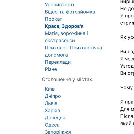
Виріш
Урочистості
Не до
Відео та фотозйомка
Я про
Прокат
стриж
Краса, Здоров'я
Магія, ворожіння і
Як ус
екстрасенси
Психолог, Психологічна
Ви на
допомога
Я чес
Переклади
Узгод
Різне
Ви от
Оголошення у містах:
Чому 
Київ
Дніпро
Я пра
Львів
Для м
Харків
Після
Донецьк
який 
Одеса
Запоріжжя