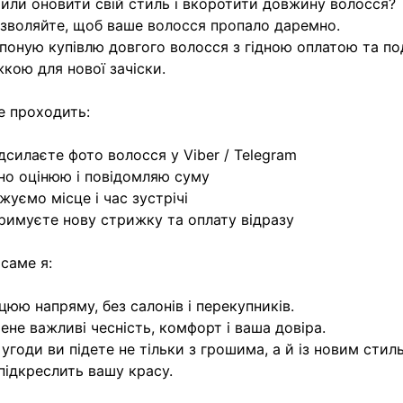
или оновити свій стиль і вкоротити довжину волосся?
зволяйте, щоб ваше волосся пропало даремно.
поную купівлю довгого волосся з гідною оплатою та п
кою для нової зачіски.
е проходить:
дсилаєте фото волосся у Viber / Telegram
но оцінюю і повідомляю суму
жуємо місце і час зустрічі
римуєте нову стрижку та оплату відразу
саме я:
цюю напряму, без салонів і перекупників.
ене важливі чесність, комфорт і ваша довіра.
 угоди ви підете не тільки з грошима, а й із новим сти
підкреслить вашу красу.