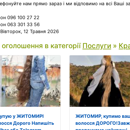
ефонуйте нам прямо зараз і ми відповимо на всі Ваші з
он 096 100 27 22
он 063 301 33 56
:
Вівторок, 12 Травня 2026
і оголошення в категорії
Послуги
»
Кра
купую у ЖИТОМИРІ
ЖИТОМИР, купимо ва
лосся Дорого Напишіть
волосся ДОРОГО!Зав