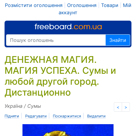
Розмістити оголошення
|
Оголошення
|
Товари
|
Мій
аккаунт
Знайти
ДЕНЕЖНАЯ МАГИЯ.
МАГИЯ УСПЕХА. Сумы и
любой другой город.
Дистанционно
Україна / Сумы
<
>
|
|
|
Підняти
Редагувати
Поскаржитися
Видалити