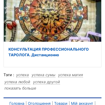
КОНСУЛЬТАЦИЯ ПРОФЕССИОНАЛЬНОГО
ТАРОЛОГА. Дистанционно
Тэги :
успеха
успеха сумы
успеха магия
успеха любой
успеха другой
показать больше
успеха дистанционно
успеха денежная
успеха город
успеха город сумы
успеха город магия
успеха город любой
Головна
|
Оголошення
|
Товари
|
Мій аккаунт
|