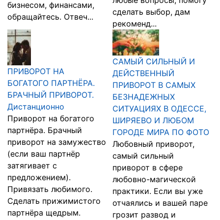
любые вопросы, помогу
бизнесом, финансами,
сделать выбор, дам
обращайтесь. Отвеч...
рекоменд...
САМЫЙ СИЛЬНЫЙ И
ПРИВОРОТ НА
ДЕЙСТВЕННЫЙ
БОГАТОГО ПАРТНЁРА.
ПРИВОРОТ В САМЫХ
БРАЧНЫЙ ПРИВОРОТ.
БЕЗНАДЕЖНЫХ
Дистанционно
СИТУАЦИЯХ В ОДЕССЕ,
Приворот на богатого
ШИРЯЕВО И ЛЮБОМ
партнёра. Брачный
ГОРОДЕ МИРА ПО ФОТО
приворот на замужество
Любовный приворот,
(если ваш партнёр
самый сильный
затягивает с
приворот в сфере
предложением).
любовно-магической
Привязать любимого.
практики. Если вы уже
Сделать прижимистого
отчаялись и вашей паре
партнёра щедрым.
грозит развод и