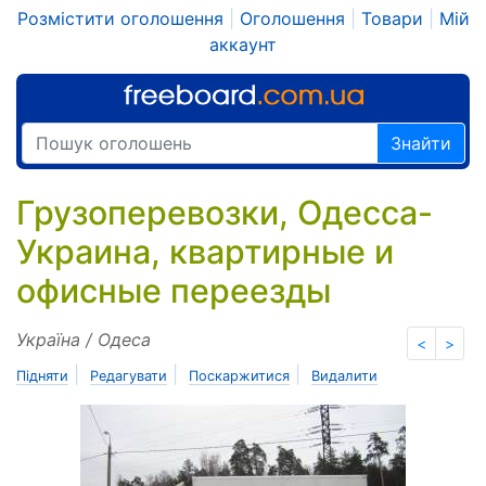
Розмістити оголошення
|
Оголошення
|
Товари
|
Мій
аккаунт
Знайти
Грузоперевозки, Одесса-
Украина, квартирные и
офисные переезды
Україна / Одеса
<
>
|
|
|
Підняти
Редагувати
Поскаржитися
Видалити