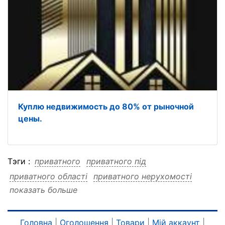
Куплю недвижимость до 80% от рыночной
цены.
Тэги :
приватного
приватного під
приватного області
приватного нерухомості
показать больше
приватного києві
приватного заставу
приватного гроші
приватного від
приватного інвестора
приватного інвестора під
Головна
|
Оголошення
|
Товари
|
Мій аккаунт
|