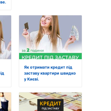
ве.
Як отримати кредит під
ід
заставу квартири швидко
у Києві.