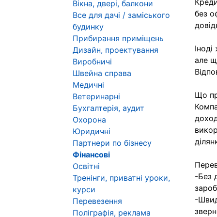
Креди
Вікна, двері, балкони
без о
Все для дачі / заміського
довід
будинку
Прибирання приміщень
Іноді
Дизайн, проектування
але щ
Виробничі
Відпо
Швейна справа
Медичні
Що п
Ветеринарні
Компа
Бухгалтерія, аудит
доход
Охорона
викор
Юридичні
ділян
Партнери по бізнесу
Фінансові
Перев
Освітні
-Без 
Тренінги, приватні уроки,
зароб
курси
-Швид
Перевезення
зверн
Поліграфія, реклама