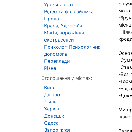
-Гнуч
Урочистості
можли
Відео та фотозйомка
-Зруч
Прокат
місяці
Краса, Здоров'я
-Ніяк
Магія, ворожіння і
креди
екстрасенси
Психолог, Психологічна
Основ
допомога
-Сума
Переклади
-Став
Різне
-Без 
Оголошення у містах:
-Терм
Київ
-Відс
Дніпро
-Доку
Львів
Харків
Ми пр
Донецьк
Івано
Одеса
Запоріжжя
Залиш