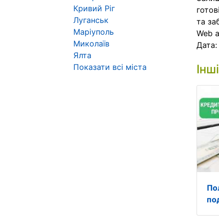
Кривий Ріг
готов
Луганськ
та за
Маріуполь
Web 
Миколаїв
Дата
Ялта
Показати всі міста
Інш
По
по