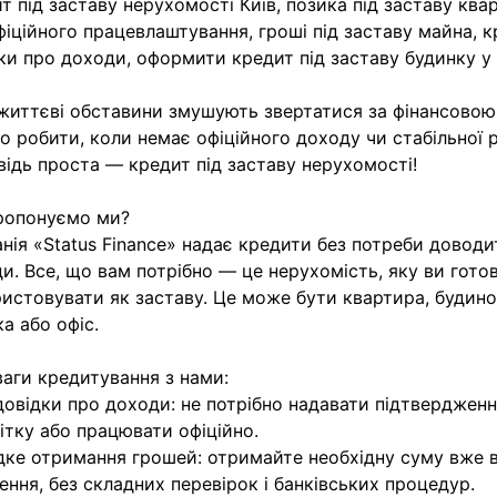
т під заставу нерухомості Київ, позика під заставу ква
фіційного працевлаштування, гроші під заставу майна, к
ки про доходи, оформити кредит під заставу будинку у 
 життєві обставини змушують звертатися за фінансово
о робити, коли немає офіційного доходу чи стабільної 
відь проста — кредит під заставу нерухомості!
ропонуємо ми?
нія «Status Finance» надає кредити без потреби доводи
и. Все, що вам потрібно — це нерухомість, яку ви готов
истовувати як заставу. Це може бути квартира, будино
ка або офіс.
аги кредитування з нами:
довідки про доходи: не потрібно надавати підтверджен
ітку або працювати офіційно.
ке отримання грошей: отримайте необхідну суму вже в
ення, без складних перевірок і банківських процедур.