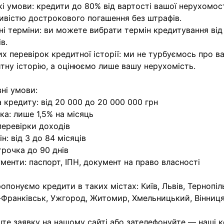
кі умови: кредити до 80% від вартості вашої нерухомост
вістю дострокового погашення без штрафів.
ні терміни: ви можете вибрати термін кредитування від
в.
их перевірок кредитної історії: ми не турбуємось про 
тну історію, а оцінюємо лише вашу нерухомість.
ні умови:
 кредиту: від 20 000 до 20 000 000 грн
ка: лише 1,5% на місяць
перевірки доходів
ін: від 3 до 84 місяців
трочка до 90 днів
менти: паспорт, ІПН, документ на право власності
опонуємо кредити в таких містах: Київ, Львів, Тернопіль
-Франківськ, Ужгород, Житомир, Хмельницький, Вінниця,
те заявку на нашому сайті або зателефонуйте — наші 