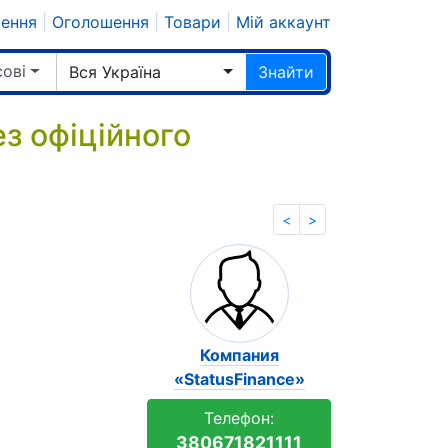
шення
|
Оголошення
|
Товари
|
Мій аккаунт
сові
Вся Україна
Знайти
ез офіційного
<
>
Компания
«StatusFinance»
Телефон:
380671821111