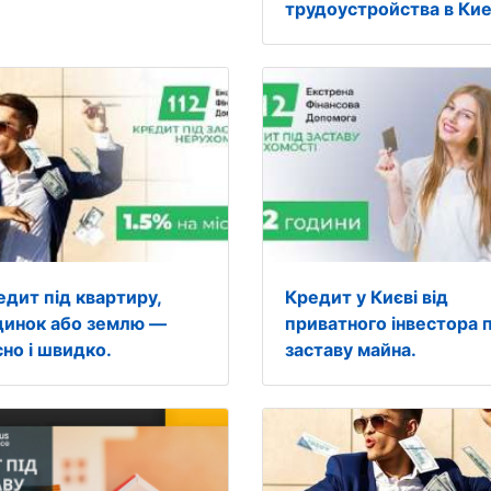
трудоустройства в Кие
едит під квартиру,
Кредит у Києві від
динок або землю —
приватного інвестора п
сно і швидко.
заставу майна.