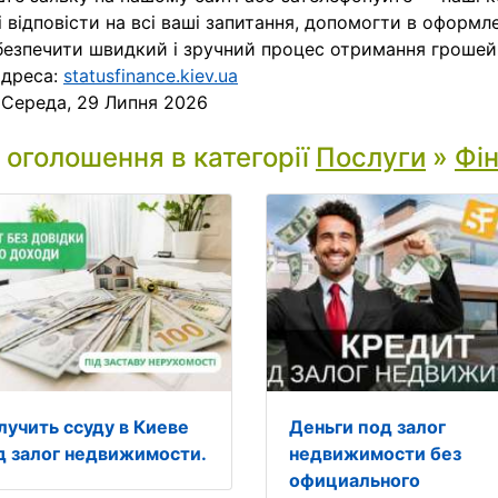
і відповісти на всі ваші запитання, допомогти в оформл
безпечити швидкий і зручний процес отримання грошей
адреса:
statusfinance.kiev.ua
:
Середа, 29 Липня 2026
і оголошення в категорії
Послуги
»
Фін
лучить ссуду в Киеве
Деньги под залог
д залог недвижимости.
недвижимости без
официального