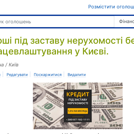
Розмістити оголо
Фінан
оші під заставу нерухомості б
ацевлаштування у Києві.
на / Київ
|
|
|
и
Редагувати
Поскаржитися
Видалити