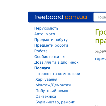
Нерухомість
Гр
Авто, мото
пр
Предмети побуту
Предмети роботи
Робота
Украї
Особисте життя
Піднят
Дозвілля та відпочинок
Послуги
Інтернет та комп'ютери
Харчування
Монтаж/Демонтаж
Побутовий ремонт
Сантехніка
Будівництво, ремонт