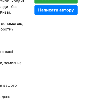
ртири, кредит
редит без
Написати автору
Києві.
ю допомогою,
роботи?
ти ваші
і
к, земельна
ня вашого
 день