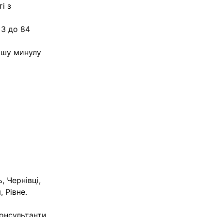
і з
 3 до 84
вашу минулу
, Чернівці,
 Рівне.
консультанти