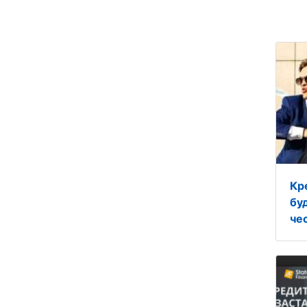
Кр
бу
че