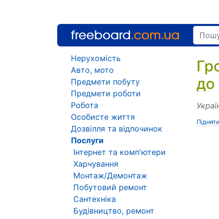
Нерухомість
Гр
Авто, мото
до
Предмети побуту
Предмети роботи
Робота
Украї
Особисте життя
Піднят
Дозвілля та відпочинок
Послуги
Інтернет та комп'ютери
Харчування
Монтаж/Демонтаж
Побутовий ремонт
Сантехніка
Будівництво, ремонт