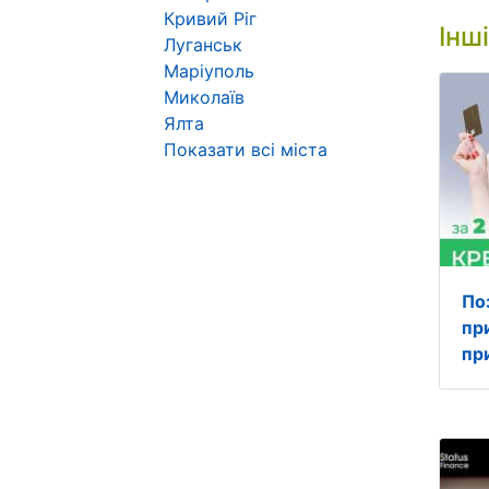
Кривий Ріг
Інш
Луганськ
Маріуполь
Миколаїв
Ялта
Показати всі міста
По
пр
пр