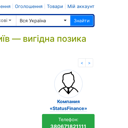
шення
|
Оголошення
|
Товари
|
Мій аккаунт
сові
Вся Україна
Знайти
иїв — вигідна позика
<
>
Компания
«StatusFinance»
Телефон:
380671821111