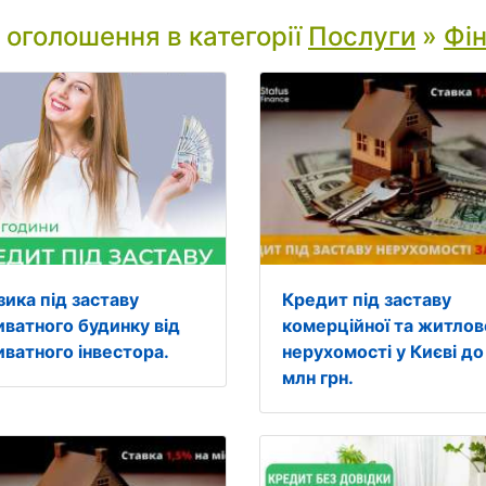
і оголошення в категорії
Послуги
»
Фін
зика під заставу
Кредит під заставу
иватного будинку від
комерційної та житлов
иватного інвестора.
нерухомості у Києві до
млн грн.