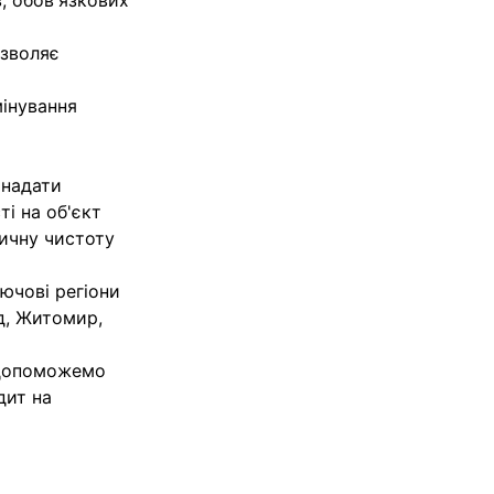
в, обов'язкових
озволяє
мінування
 надати
і на об'єкт
ичну чистоту
лючові регіони
од, Житомир,
 допоможемо
дит на