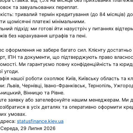
зора ставка: від 1,5% на місяць без прихованих платежі
овок та завуальованих переплат.
чкість: тривалий термін кредитування (до 84 місяців) д
ти щомісячні платежі мінімальними.
льний підхід: ми готові йти назустріч у питаннях відтер
жів без нарахування штрафів та пені.
с оформлення не забере багато сил. Клієнту достатньо
рт, ІПН та документи, що підтверджують право власност
омості. Ми гарантуємо повну конфіденційність та юрид
ї угоди.
афія нашої роботи охоплює Київ, Київську область та к
ни: Львів, Чернівці, Івано-Франківськ, Тернопіль, Ужгор
ницький, Вінницю та Рівне.
ште заявку або зателефонуйте нашим менеджерам. Ми
озібратися в усіх деталях та оперативно оформити кре
них умовах.
адреса:
statusfinance.kiev.ua
:
Середа, 29 Липня 2026