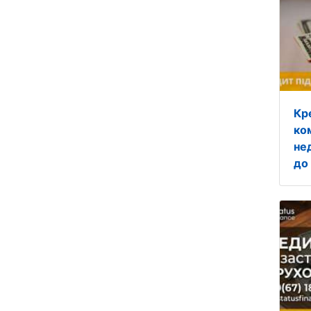
Кр
ко
не
до