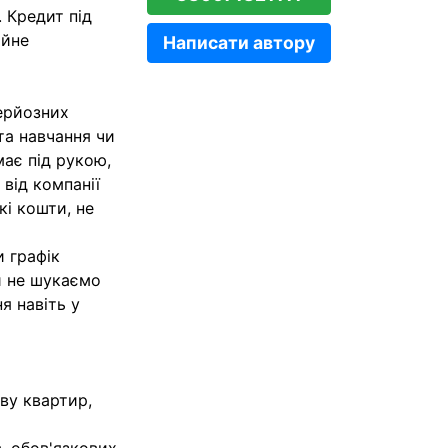
 Кредит під
ійне
Написати автору
ерйозних
та навчання чи
має під рукою,
від компанії
кі кошти, не
 графік
и не шукаємо
я навіть у
аву квартир,