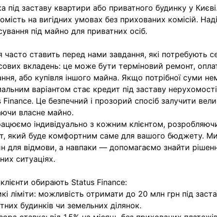
а під заставу квартири або приватного будинку у Києві.
омість на вигідних умовах без прихованих комісій. Над
сування під майно для приватних осіб.
 часто ставить перед нами завдання, які потребують с
сових вкладень: це може бути терміновий ремонт, опла
ання, або купівля іншого майна. Якщо потрібної суми не
альним варіантом стає кредит під заставу нерухомості 
s Finance. Це безпечний і прозорий спосіб залучити вели
ючи власне майно.
ацюємо індивідуально з кожним клієнтом, розробляючи
т, який буде комфортним саме для вашого бюджету. М
н для відмови, а навпаки — допомагаємо знайти рішенн
них ситуаціях.
клієнти обирають Status Finance:
икі ліміти: можливість отримати до 20 млн грн під заст
тних будинків чи земельних ділянок.