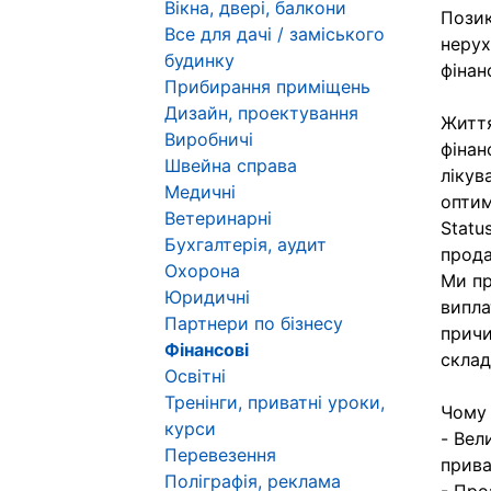
Вікна, двері, балкони
Позик
Все для дачі / заміського
нерух
будинку
фінан
Прибирання приміщень
Дизайн, проектування
Життя
Виробничі
фінан
Швейна справа
лікув
Медичні
оптим
Ветеринарні
Statu
Бухгалтерія, аудит
прода
Охорона
Ми пр
Юридичні
випла
Партнери по бізнесу
причи
Фінансові
склад
Освітні
Тренінги, приватні уроки,
Чому 
курси
- Вел
Перевезення
прива
Поліграфія, реклама