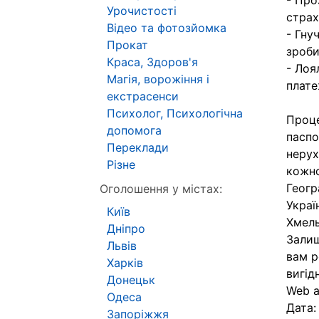
- Про
Урочистості
страх
Відео та фотозйомка
- Гну
Прокат
зроби
Краса, Здоров'я
- Лоя
Магія, ворожіння і
плате
екстрасенси
Психолог, Психологічна
Проце
допомога
паспо
Переклади
нерух
Різне
кожно
Геогр
Оголошення у містах:
Украї
Київ
Хмель
Дніпро
Зали
Львів
вам р
Харків
вигід
Донецьк
Web 
Одеса
Дата
Запоріжжя