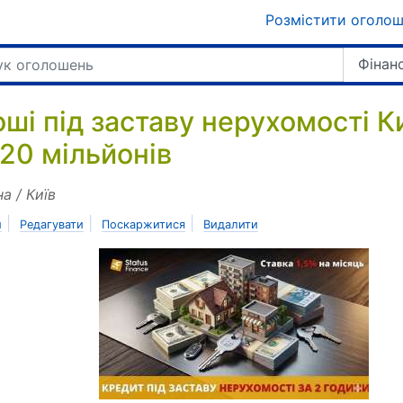
Розмістити оголо
Фінан
оші під заставу нерухомості К
 20 мільйонів
на / Київ
|
|
|
и
Редагувати
Поскаржитися
Видалити