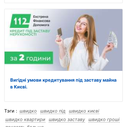
Вигідні умови кредитування під заставу майна
в Києві.
Тэги :
швидко
швидко під
швидко києві
швидко квартири
швидко заставу
швидко гроші
показать больше