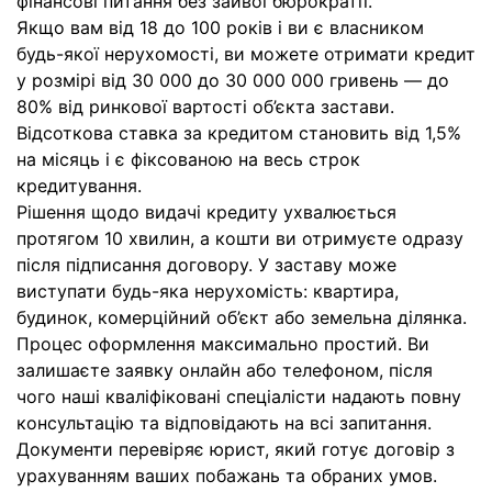
фінансові питання без зайвої бюрократії.
Якщо вам від 18 до 100 років і ви є власником
будь-якої нерухомості, ви можете отримати кредит
у розмірі від 30 000 до 30 000 000 гривень — до
80% від ринкової вартості об’єкта застави.
Відсоткова ставка за кредитом становить від 1,5%
на місяць і є фіксованою на весь строк
кредитування.
Рішення щодо видачі кредиту ухвалюється
протягом 10 хвилин, а кошти ви отримуєте одразу
після підписання договору. У заставу може
виступати будь-яка нерухомість: квартира,
будинок, комерційний об’єкт або земельна ділянка.
Процес оформлення максимально простий. Ви
залишаєте заявку онлайн або телефоном, після
чого наші кваліфіковані спеціалісти надають повну
консультацію та відповідають на всі запитання.
Документи перевіряє юрист, який готує договір з
урахуванням ваших побажань та обраних умов.