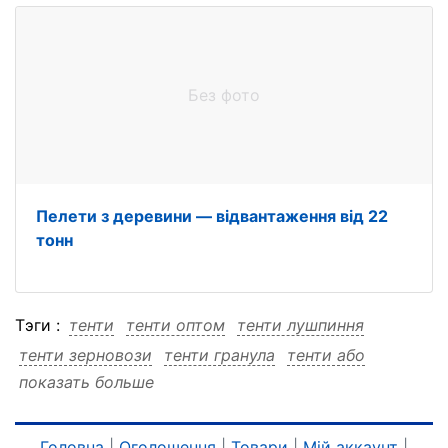
Без фото
Пелети з деревини — відвантаження від 22
тонн
Тэги :
тенти
тенти оптом
тенти лушпиння
тенти зерновози
тенти гранула
тенти або
показать больше
тенти або оптом
тенти або лушпиння
тенти або зерновози
тенти або гранула
оптом
оптом тенти
оптом лушпиння
оптом зерновози
Головна
|
Оголошення
|
Товари
|
Мій аккаунт
|