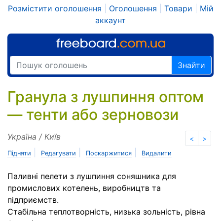
Розмістити оголошення
|
Оголошення
|
Товари
|
Мій
аккаунт
Знайти
Гранула з лушпиння оптом
— тенти або зерновози
Україна / Київ
<
>
|
|
|
Підняти
Редагувати
Поскаржитися
Видалити
Паливні пелети з лушпиння соняшника для
промислових котелень, виробництв та
підприємств.
Стабільна теплотворність, низька зольність, рівна