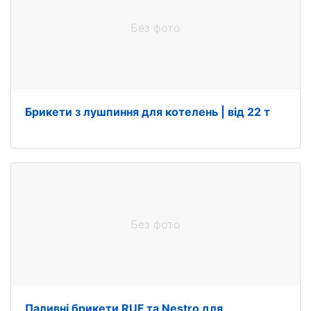
Без фото
Брикети з лушпиння для котелень | від 22 т
Без фото
Паливні брикети RUF та Nestro для